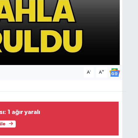
-
+
A
A
ı: 1 ağır yaralı
üle