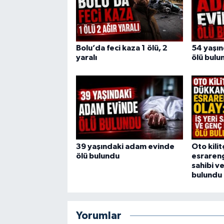
Bolu’da feci kaza 1 ölü, 2
54 yaşı
yaralı
ölü bulu
39 yaşındaki adam evinde
Oto kili
ölü bulundu
esrarengi
sahibi v
bulundu
Yorumlar