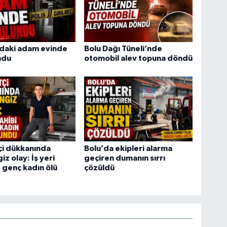
ndaki adam evinde
Bolu Dağı Tüneli’nde
ndu
otomobil alev topuna döndü
tçi dükkanında
Bolu’da ekipleri alarma
z olay: İş yeri
geçiren dumanın sırrı
e genç kadın ölü
çözüldü