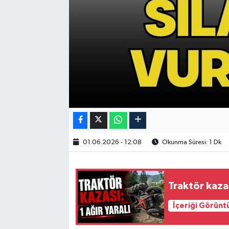
01.06.2026 - 12:08
Okunma Süresi: 1 Dk
Traktör kazas
İçeriği Görünt