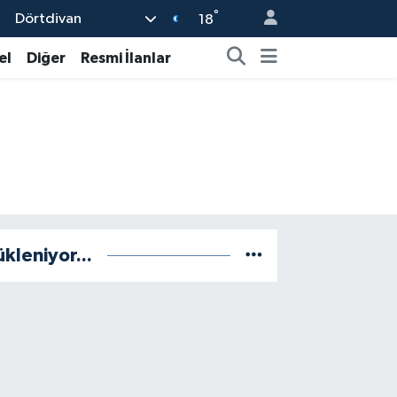
°
Dörtdivan
18
el
Diğer
Resmi İlanlar
ükleniyor...