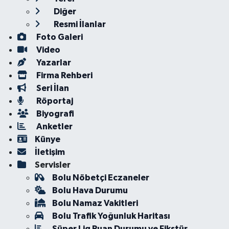
Diğer
Resmi İlanlar
Foto Galeri
Video
Yazarlar
Firma Rehberi
Seri İlan
Röportaj
Biyografi
Anketler
Künye
İletişim
Servisler
Bolu Nöbetçi Eczaneler
Bolu Hava Durumu
Bolu Namaz Vakitleri
Bolu Trafik Yoğunluk Haritası
Süper Lig Puan Durumu ve Fikstür