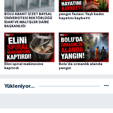
BOLU ABANT İZZET BAYSAL
yangın faciası: Yaşlı kadın
ÜNİVERSİTESİ REKTÖRLÜĞÜ
hayatını kaybetti
İDARİ VE MALİ İŞLER DAİRE
BAŞKANLIĞI
Elini spiral makinesine
Bolu’da ormanlık alanda
kaptırdı
yangın
Yükleniyor...