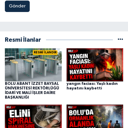
Gönder
Resmi İlanlar
RESMİ İLANDIR
BOLU ABANT İZZET BAYSAL
yangın faciası: Yaşlı kadın
ÜNİVERSİTESİ REKTÖRLÜĞÜ
hayatını kaybetti
İDARİ VE MALİ İŞLER DAİRE
BAŞKANLIĞI