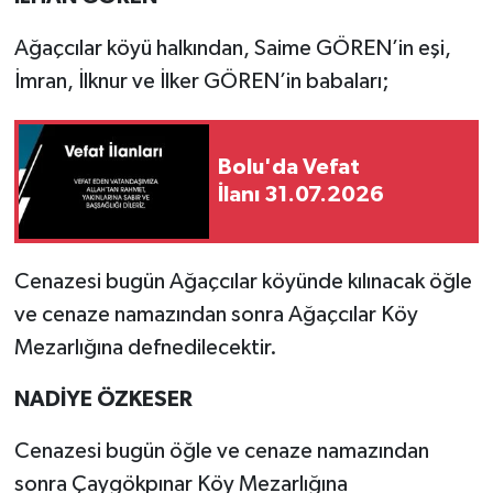
Ağaçcılar köyü halkından, Saime GÖREN’in eşi,
İmran, İlknur ve İlker GÖREN’in babaları;
Bolu'da Vefat
İlanı 31.07.2026
Cenazesi bugün Ağaçcılar köyünde kılınacak öğle
ve cenaze namazından sonra Ağaçcılar Köy
Mezarlığına defnedilecektir.
NADİYE ÖZKESER
Cenazesi bugün öğle ve cenaze namazından
sonra Çaygökpınar Köy Mezarlığına