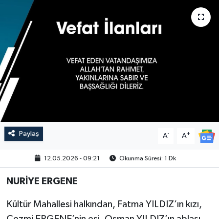
Paylaş
-
+
A
A
12.05.2026 - 09:21
Okunma Süresi: 1 Dk
NURİYE ERGENE
Kültür Mahallesi halkından, Fatma YILDIZ’ın kızı,