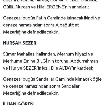
Cezmi ERGENE’nin eşi, Osman YILDIZ’ın ablası,
Güllü, Nurcan ve Hilal ERGENE’nin anneleri;
Cenazesi bugün Fatih Camiinde kılınacak ikindi ve
cenaze namazından sonra Alpağutbet
Mezarlığına defnedilecektir.
NURŞAH SEZER
Sümer Mahallesi halkından, Merhum Niyazi ve
Merhume Emine BİLGİ’nin torunu, Abdurrahman
ve Huriye SEZER’in kızı, Bile ALTAY’ın kardeşi;
Cenazesi bugün Sandallar Camiinde kılınacak öğle
ve cenaze namazından sonra Sandallar
Mezarlığına defnedilecektir.
İLHAN GÖREN