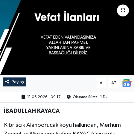
Paylaş
-
+
A
A
11.06.2026 - 09:17
Okunma Süresi: 1 Dk
İBADULLAH KAYACA
Kıbrıscık Alanborucak köyü halkından, Merhum