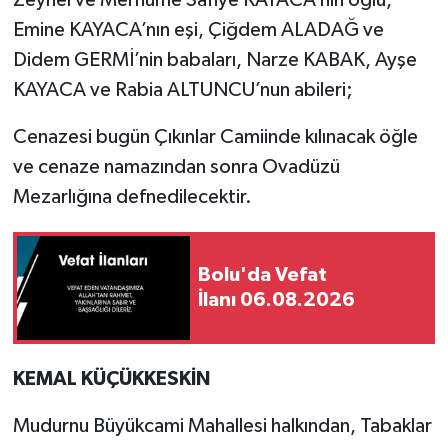
Zeynel ve Merhume Safiye KAYACA’nın oğlu,
Emine KAYACA’nın eşi, Çiğdem ALADAĞ ve
Didem GERMİ’nin babaları, Narze KABAK, Ayşe
KAYACA ve Rabia ALTUNCU’nun abileri;
Cenazesi bugün Çıkınlar Camiinde kılınacak öğle
ve cenaze namazından sonra Ovadüzü
Mezarlığına defnedilecektir.
Bolu'da Vefat
İlanı 06.08.2026
KEMAL KÜÇÜKKESKİN
Mudurnu Büyükcami Mahallesi halkından, Tabaklar