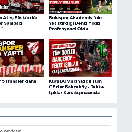
m Ateş Püskürdü:
Boluspor Akademisi'nin
r Sahipsiz
Yetiştirdiği Deniz Yıldız
!"
Profesyonel Oldu
 5 transfer daha
Kura Bu Maçı Yazdı! Tüm
Gözler Bahçeköy - Tekke
Işıklar Karşılaşmasında