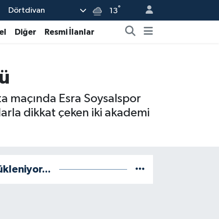
°
Dörtdivan
13
el
Diğer
Resmi İlanlar
dü
fta maçında Esra Soysalspor
ularla dikkat çeken iki akademi
ükleniyor...