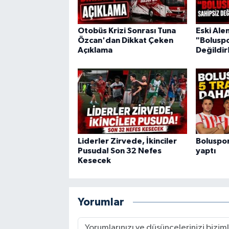
Otobüs Krizi Sonrası Tuna
Eski Ale
Özcan'dan Dikkat Çeken
"Boluspo
Açıklama
Değildir
Liderler Zirvede, İkinciler
Boluspor
Pusuda! Son 32 Nefes
yaptı
Kesecek
Yorumlar