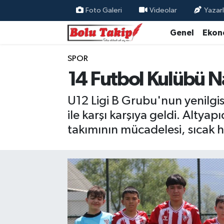
Foto Galeri
Videolar
Yazarl
Genel
Ekon
SPOR
14 Futbol Kulübü N
U12 Ligi B Grubu'nun yenilgi
ile karşı karşıya geldi. Altyap
takımının mücadelesi, sıcak 