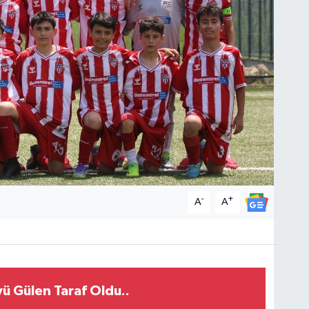
-
+
A
A
ü Gülen Taraf Oldu..