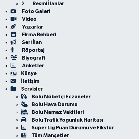
Resmi İlanlar
Foto Galeri
Video
Yazarlar
Firma Rehberi
Seri İlan
Röportaj
Biyografi
Anketler
Künye
İletişim
Servisler
Bolu Nöbetçi Eczaneler
Bolu Hava Durumu
Bolu Namaz Vakitleri
Bolu Trafik Yoğunluk Haritası
Süper Lig Puan Durumu ve Fikstür
Tüm Manşetler