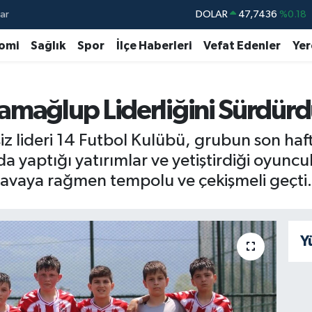
ar
DOLAR
47,7436
%0.18
EURO
55,2510
%0.32
omi
Sağlık
Spor
İlçe Haberleri
Vefat Edenler
Yer
STERLİN
64,4811
%0.38
GRAM ALTIN
6660.55
%0.03
amağlup Liderliğini Sürdür
BİST100
13.779
%-14
siz lideri 14 Futbol Kulübü, grubun son ha
BITCOIN
64.959,79
%1.11
ıda yaptığı yatırımlar ve yetiştirdiği oyunc
havaya rağmen tempolu ve çekişmeli geçti.
Y