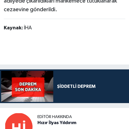
adliyede çıkarıldıkları mahkemece tutuklanarak
cezaevine gönderildi.
Kaynak:
İHA
ŞİDDETLİ DEPREM
EDITÖR HAKKINDA
Hızır İlyas Yıldırım