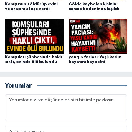
Komşusunu öldürüp evini
Gölde kaybolan kişinin
ve aracını ateşe verdi
cansız bedenine ulaşıldı
Komşuları şüphesinde haklı
yangın faciası: Yaşlı kadın
çıktı, evinde ölü bulundu
hayatını kaybetti
Yorumlar