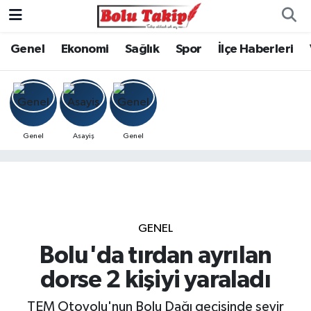
Genel
Ekonomi
Sağlık
Spor
İlçe Haberleri
Genel
Asayiş
Genel
GENEL
Bolu'da tırdan ayrılan
dorse 2 kişiyi yaraladı
TEM Otoyolu'nun Bolu Dağı geçişinde seyir