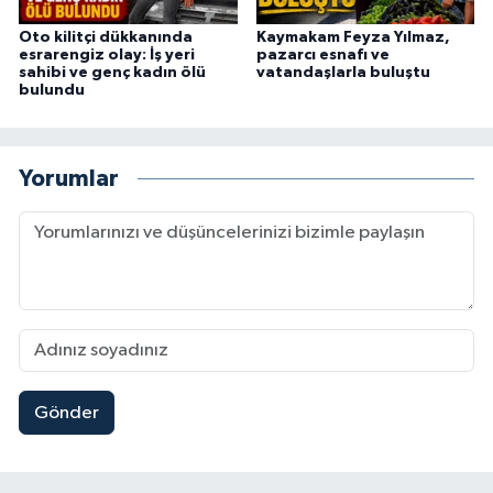
Oto kilitçi dükkanında
Kaymakam Feyza Yılmaz,
esrarengiz olay: İş yeri
pazarcı esnafı ve
sahibi ve genç kadın ölü
vatandaşlarla buluştu
bulundu
Yorumlar
Gönder