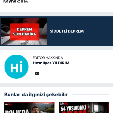
Kaynak:
İHA
ŞİDDETLİ DEPREM
EDITÖR HAKKINDA
Hızır İlyas YILDIRIM
Bunlar da ilginizi çekebilir