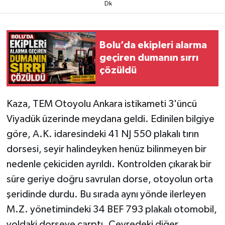
Dk
Bolu’da ekipleri alarma
geçiren dumanın sırrı
çözüldü
Kaza, TEM Otoyolu Ankara istikameti 3'üncü
Viyadük üzerinde meydana geldi. Edinilen bilgiye
göre, A.K. idaresindeki 41 NJ 550 plakalı tırın
dorsesi, seyir halindeyken henüz bilinmeyen bir
nedenle çekiciden ayrıldı. Kontrolden çıkarak bir
süre geriye doğru savrulan dorse, otoyolun orta
şeridinde durdu. Bu sırada aynı yönde ilerleyen
M.Z. yönetimindeki 34 BEF 793 plakalı otomobil,
yoldaki dorseye çarptı. Çevredeki diğer