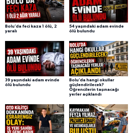
Bolu’da feci kaza 1 ölü, 2
54 yaşındaki adam evinde
yaralı
ölü bulundu
39 yaşındaki adam evinde
Bolu’da hangi okullar
ölü bulundu
güçlendirilecek?
Öğrencilerin taşınacağı
yerler açıklandı