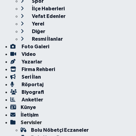
Spor
İlçe Haberleri
Vefat Edenler
Yerel
Diğer
Resmi İlanlar
Foto Galeri
Video
Yazarlar
Firma Rehberi
Seri İlan
Röportaj
Biyografi
Anketler
Künye
İletişim
Servisler
Bolu Nöbetçi Eczaneler