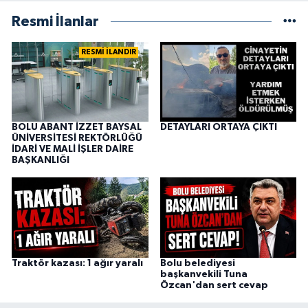
Resmi İlanlar
RESMİ İLANDIR
BOLU ABANT İZZET BAYSAL
DETAYLARI ORTAYA ÇIKTI
ÜNİVERSİTESİ REKTÖRLÜĞÜ
İDARİ VE MALİ İŞLER DAİRE
BAŞKANLIĞI
Traktör kazası: 1 ağır yaralı
Bolu belediyesi
başkanvekili Tuna
Özcan'dan sert cevap