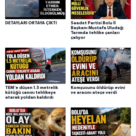
DETAYLARI ORTAYA ÇIKTI
Saadet Partisi Bolu İl
Başkanı Mustafa Uludağ:
Tarımda tehlike çanları
çalıyor
TEM'e düşen 1.5 metrelik
Komşusunu öldürüp evini
kütüğü canını tehlikeye
ve aracını ateşe verdi
atarak yoldan kaldırdı