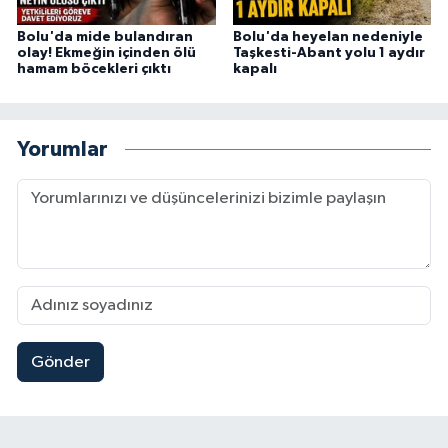
Bolu'da mide bulandıran
Bolu'da heyelan nedeniyle
olay! Ekmeğin içinden ölü
Taşkesti-Abant yolu 1 aydır
hamam böcekleri çıktı
kapalı
Yorumlar
Gönder