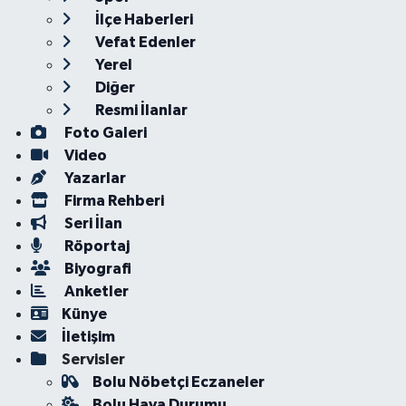
İlçe Haberleri
Vefat Edenler
Yerel
Diğer
Resmi İlanlar
Foto Galeri
Video
Yazarlar
Firma Rehberi
Seri İlan
Röportaj
Biyografi
Anketler
Künye
İletişim
Servisler
Bolu Nöbetçi Eczaneler
Bolu Hava Durumu