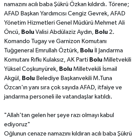
namazını acılı baba Şükrü Özkan kıldırdı. Törene;
AFAD Başkan Yardımcısı Cengiz Gevrek, AFAD
Yönetim Hizmetleri Genel Müdürü Mehmet Ali
Öncü,
Bolu
Valisi Abdülaziz Aydın,
Bolu
2.
Komando Tugay ve Garnizon Komutanı
Tuğgeneral Emrullah Öztürk,
Bolu
İl Jandarma
Komutanı Rıfkı Kulaksız, AK Parti
Bolu
Milletvekili
Yüksel Coşkunyürek,
Bolu
Milletvekili İsmail
Akgül,
Bolu
Belediye Başkanvekili M.Tuna
Özcan'ın yanı sıra çok sayıda AFAD, itfaiye ve
jandarma personeli ile vatandaşlar katıldı.
"Allah'tan gelen her şeye razı olmayı kabul
ediyoruz"
Oğlunun cenaze namazını kıldıran acılı baba Şükrü