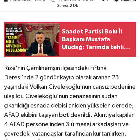
Süresi: 2 Dk
Saadet Partisi Bolu İl
Başkanı Mustafa
Uludağ: Tarımda tehlike
çanları çalıyor
Rize'nin Çamlıhemşin ilçesindeki Fırtına
Deresi'nde 2 gündür kayıp olarak aranan 23
yaşındaki Volkan Civelekoğlu'nun cansız bedenine
ulaşıldı. Civelekoğlu'nun cenazesinin sudan
çıkarıldığı esnada debisi aniden yükselen derede,
AFAD ekibini taşıyan bot devrildi. Akıntıya kapılan
4 AFAD personelinden 3'ü mesai arkadaşları ve
çevredeki vatandaşlar tarafından kurtarılırken,