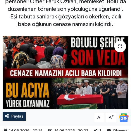
personeli Ömer Faruk Özkan, memleketi Bolu'da
düzenlenen törenle son yolculuğuna uğurlandı.
Eşi tabuta sarılarak gözyaşları dökerken, acılı
baba oğlunun cenaze namazını kıldırdı.
Paylaş
-
+
A
A
14.06.2026 - 20:15
14.06.2026 - 20:22
1
Okunma