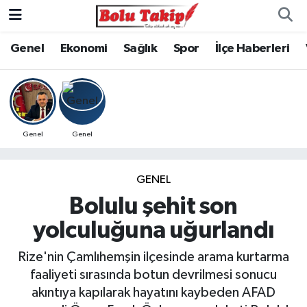
Genel
Ekonomi
Sağlık
Spor
İlçe Haberleri
Genel
Genel
GENEL
Bolulu şehit son
yolculuğuna uğurlandı
Rize'nin Çamlıhemşin ilçesinde arama kurtarma
faaliyeti sırasında botun devrilmesi sonucu
akıntıya kapılarak hayatını kaybeden AFAD