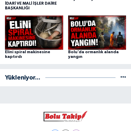
İDARİ VE MALİ İŞLER DAİRE
BAŞKANLIĞI
Elini spiral makinesine
Bolu’da ormanlık alanda
kaptırdı
yangın
Yükleniyor...