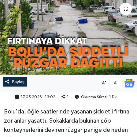
Paylaş
-
+
A
A
17.05.2026 - 13:02
1
Okunma Süresi: 1 Dk
Bolu'da, öğle saatlerinde yaşanan şiddetli fırtına
zor anlar yaşattı. Sokaklarda bulunan çöp
konteynerlerini deviren rüzgar paniğe de neden