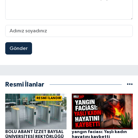
Gönder
Resmi İlanlar
RESMİ İLANDIR
BOLU ABANT İZZET BAYSAL
yangın faciası: Yaşlı kadın
ÜNİVERSİTESİ REKTÖRLÜĞÜ
hayatını kaybetti