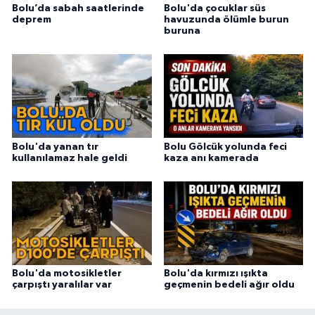
Bolu’da sabah saatlerinde
Bolu'da çocuklar süs
deprem
havuzunda ölümle burun
buruna
Bolu'da yanan tır
Bolu Gölcük yolunda feci
kullanılamaz hale geldi
kaza anı kamerada
Bolu'da motosikletler
Bolu'da kırmızı ışıkta
çarpıştı yaralılar var
geçmenin bedeli ağır oldu