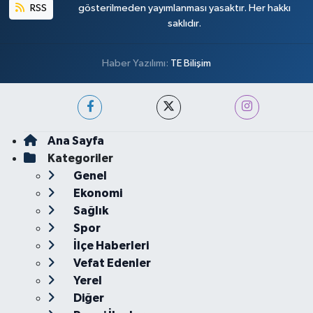
RSS
gösterilmeden yayımlanması yasaktır. Her hakkı
saklıdır.
Haber Yazılımı:
TE Bilişim
Ana Sayfa
Kategoriler
Genel
Ekonomi
Sağlık
Spor
İlçe Haberleri
Vefat Edenler
Yerel
Diğer