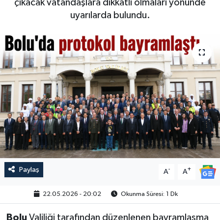
çıkacak vatandaşlara dikkatli olmaları yönünde
uyarılarda bulundu.
Paylaş
-
+
A
A
22.05.2026 - 20:02
Okunma Süresi: 1 Dk
Bolu
Valiliği tarafından düzenlenen bayramlaşma