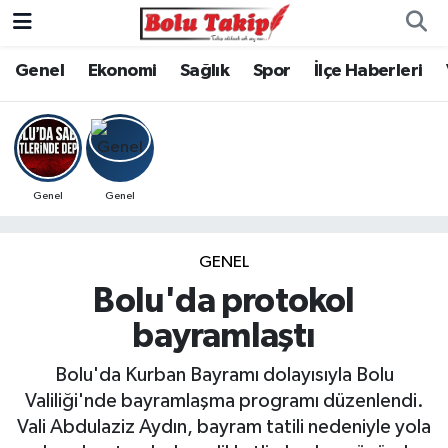
Genel
Ekonomi
Sağlık
Spor
İlçe Haberleri
Genel
Genel
GENEL
Bolu'da protokol
bayramlaştı
Bolu'da Kurban Bayramı dolayısıyla Bolu
Valiliği'nde bayramlaşma programı düzenlendi.
Vali Abdulaziz Aydın, bayram tatili nedeniyle yola