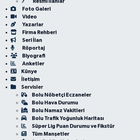
Resmi İlanlar
Foto Galeri
Video
Yazarlar
Firma Rehberi
Seri İlan
Röportaj
Biyografi
Anketler
Künye
İletişim
Servisler
Bolu Nöbetçi Eczaneler
Bolu Hava Durumu
Bolu Namaz Vakitleri
Bolu Trafik Yoğunluk Haritası
Süper Lig Puan Durumu ve Fikstür
Tüm Manşetler