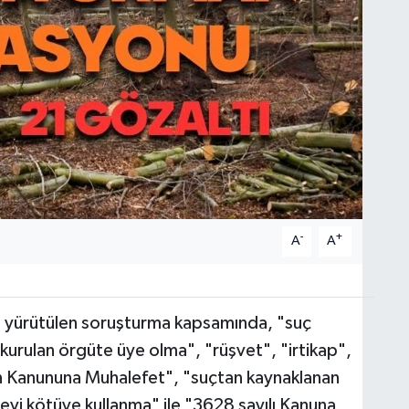
-
+
A
A
a yürütülen soruşturma kapsamında, "suç
urulan örgüte üye olma", "rüşvet", "irtikap",
n Kanununa Muhalefet", "suçtan kaynaklanan
revi kötüye kullanma" ile "3628 sayılı Kanuna