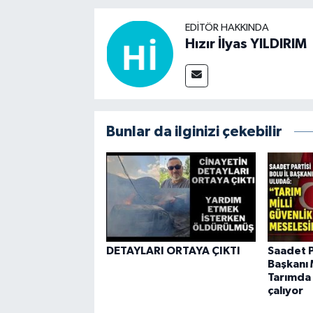
EDITÖR HAKKINDA
Hızır İlyas YILDIRIM
Bunlar da ilginizi çekebilir
DETAYLARI ORTAYA ÇIKTI
Saadet Pa
Başkanı 
Tarımda 
çalıyor