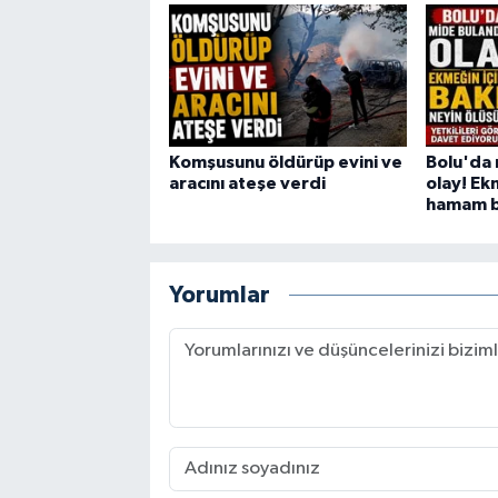
Komşusunu öldürüp evini ve
Bolu'da 
aracını ateşe verdi
olay! Ek
hamam bö
Yorumlar