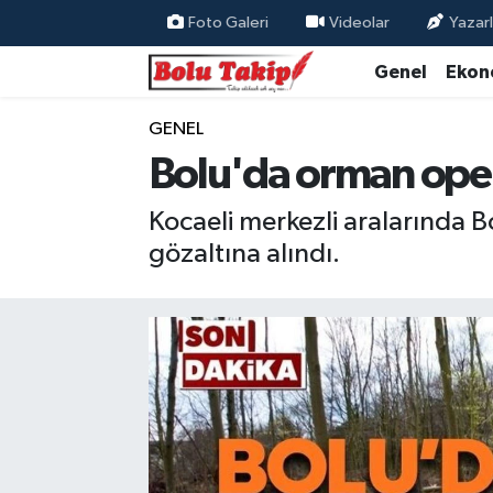
Foto Galeri
Videolar
Yazarl
Genel
Ekon
GENEL
Bolu'da orman oper
Kocaeli merkezli aralarında 
gözaltına alındı.