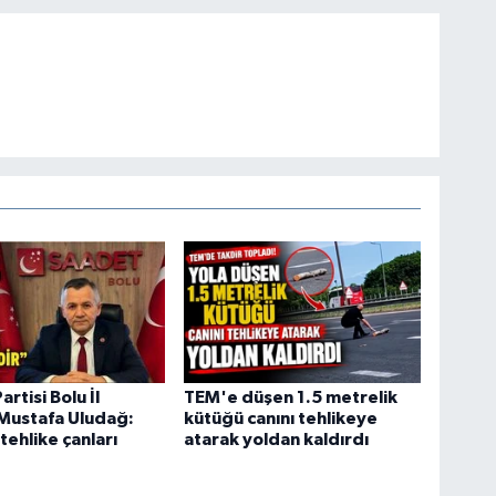
rtisi Bolu İl
TEM'e düşen 1.5 metrelik
Mustafa Uludağ:
kütüğü canını tehlikeye
tehlike çanları
atarak yoldan kaldırdı