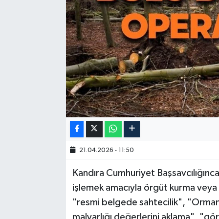
21.04.2026 - 11:50
Kandıra Cumhuriyet Başsavcılığınc
işlemek amacıyla örgüt kurma veya k
"resmi belgede sahtecilik", "Orma
malvarlığı değerlerini aklama", "gö