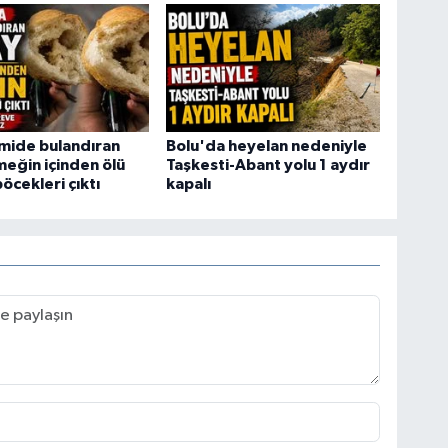
mide bulandıran
Bolu'da heyelan nedeniyle
meğin içinden ölü
Taşkesti-Abant yolu 1 aydır
cekleri çıktı
kapalı