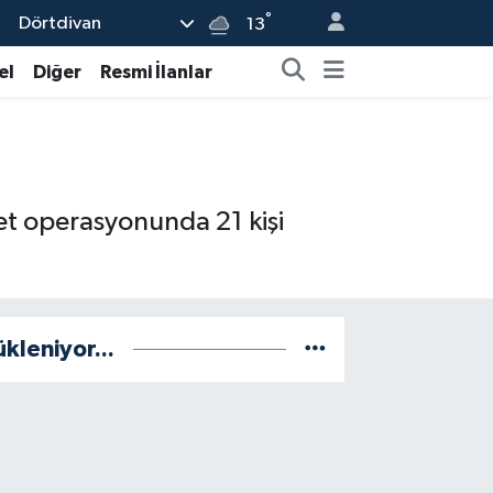
°
Dörtdivan
13
el
Diğer
Resmi İlanlar
et operasyonunda 21 kişi
ükleniyor...