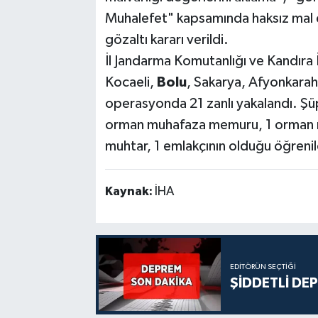
Muhalefet" kapsamında haksız mal e
gözaltı kararı verildi.
İl Jandarma Komutanlığı ve Kandıra 
Kocaeli,
Bolu
, Sakarya, Afyonkara
operasyonda 21 zanlı yakalandı. Şüp
orman muhafaza memuru, 1 orman m
muhtar, 1 emlakçının olduğu öğrenil
Kaynak:
İHA
EDITÖRÜN SEÇTIĞI
ŞİDDETLİ DE