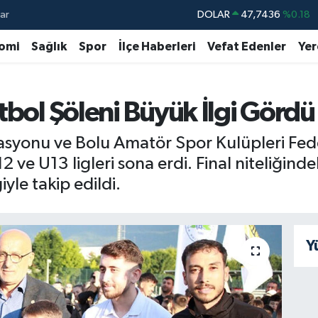
ar
DOLAR
47,7436
%0.18
EURO
55,2510
%0.32
omi
Sağlık
Spor
İlçe Haberleri
Vefat Edenler
Yer
STERLİN
64,4811
%0.38
GRAM ALTIN
6660.55
%0
tbol Şöleni Büyük İlgi Gördü
BİST100
13.779
%-14
rasyonu ve Bolu Amatör Spor Kulüpleri Fe
BITCOIN
64.840,97
%-0.15
ve U13 ligleri sona erdi. Final niteliğindek
iyle takip edildi.
Y