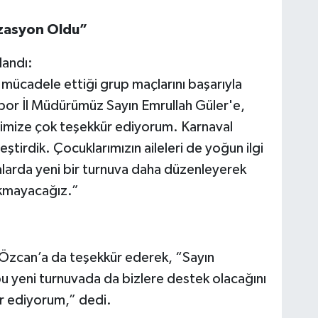
izasyon Oldu”
landı:
mücadele ettiği grup maçlarını başarıyla
por İl Müdürümüz Sayın Emrullah Güler'e,
rimize çok teşekkür ediyorum. Karnaval
tirdik. Çocuklarımızın aileleri de yoğun ilgi
alarda yeni bir turnuva daha düzenleyerek
rakmayacağız.”
 Özcan’a da teşekkür ederek, “Sayın
u yeni turnuvada da bizlere destek olacağını
ür ediyorum,” dedi.