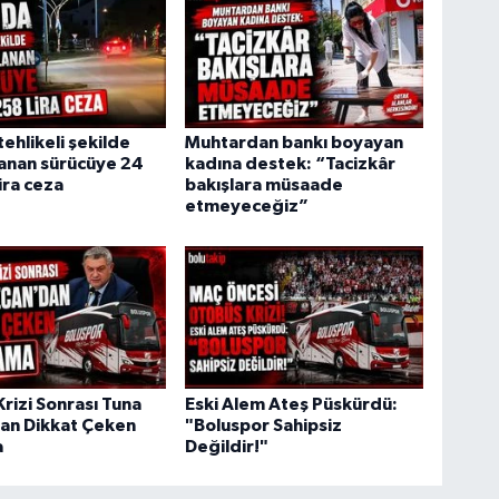
tehlikeli şekilde
Muhtardan bankı boyayan
lanan sürücüye 24
kadına destek: “Tacizkâr
ira ceza
bakışlara müsaade
etmeyeceğiz”
rizi Sonrası Tuna
Eski Alem Ateş Püskürdü:
an Dikkat Çeken
"Boluspor Sahipsiz
a
Değildir!"