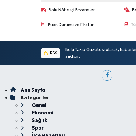
Bolu Nöbetçi Eczaneler
B
Puan Durumu ve Fikstür
Tü
Bolu Takip Gazetesi olarak, haberle
RSS
saklıdır.
Ana Sayfa
Kategoriler
Genel
Ekonomi
Sağlık
Spor
İlçe Haberleri