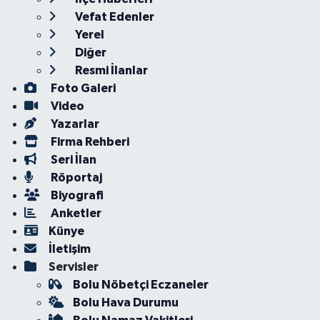
Vefat Edenler
Yerel
Diğer
Resmi İlanlar
Foto Galeri
Video
Yazarlar
Firma Rehberi
Seri İlan
Röportaj
Biyografi
Anketler
Künye
İletişim
Servisler
Bolu Nöbetçi Eczaneler
Bolu Hava Durumu