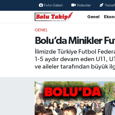
Foto Galeri
Videolar
Yazarl
Genel
Ekon
GENEL
Bolu’da Minikler Fu
İlimizde Türkiye Futbol Fede
1-5 aydır devam eden U11, U12 
ve aileler tarafından büyük ilg