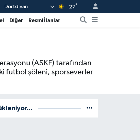
°
Dörtdivan
27
el
Diğer
Resmi İlanlar
derasyonu (ASKF) tarafından
i futbol şöleni, sporseverler
ükleniyor...