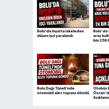
Bolu’da inşatta iskeleden
Bolu'da 
düşen işçi yaralandı
araç kul
bin 258 l
Bolu Dağı Tüneli’nde
Otobüs K
otomobil alev topuna döndü
Özcan'd
Açıklam