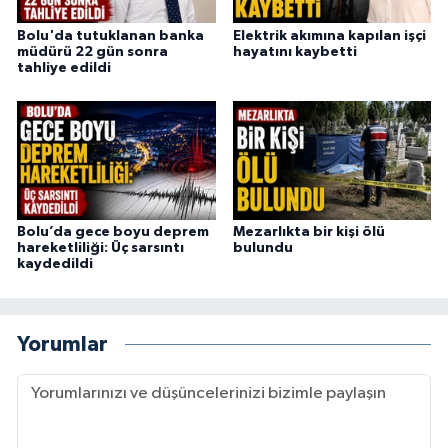
Bolu'da tutuklanan banka
Elektrik akımına kapılan işçi
müdürü 22 gün sonra
hayatını kaybetti
tahliye edildi
Bolu’da gece boyu deprem
Mezarlıkta bir kişi ölü
hareketliliği: Üç sarsıntı
bulundu
kaydedildi
Yorumlar