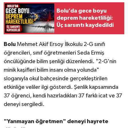
Bolu’da gece boyu
deprem hareketliliği:
Üç sarsıntı kaydedildi
Bolu
Mehmet Akif Ersoy İlkokulu 2-G sınıfı
öğrencileri, sınıf öğretmenleri Seda Ermiş
öncülüğünde bilim şenliği düzenlendi. "2-G'nin
minik kaşifleri bilim insanı olma yolunda"
sloganıyla okul bahçesinde gerçekleştirilen
etkinliğe veliler ilgi gösterdi. Şenlik kapsamında
37 öğrenci, kendi hazırladıkları 37 farklı icat ve 37
deneyi sergiledi.
"Yanmayan öğretmen" deneyi hayrete