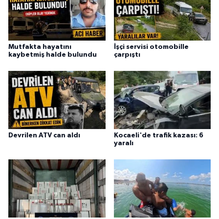
Mutfakta hayatını
İşçi servisi otomobille
kaybetmiş halde bulundu
çarpıştı
Devrilen ATV can aldı
Kocaeli'de trafik kazası: 6
yaralı