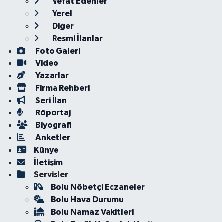
Vefat Edenler
Yerel
Diğer
Resmi İlanlar
Foto Galeri
Video
Yazarlar
Firma Rehberi
Seri İlan
Röportaj
Biyografi
Anketler
Künye
İletişim
Servisler
Bolu Nöbetçi Eczaneler
Bolu Hava Durumu
Bolu Namaz Vakitleri