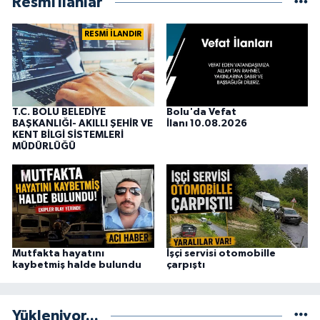
Resmi İlanlar
RESMİ İLANDIR
T.C. BOLU BELEDİYE
Bolu'da Vefat
BAŞKANLIĞI- AKILLI ŞEHİR VE
İlanı 10.08.2026
KENT BİLGİ SİSTEMLERİ
MÜDÜRLÜĞÜ
Mutfakta hayatını
İşçi servisi otomobille
kaybetmiş halde bulundu
çarpıştı
Yükleniyor...