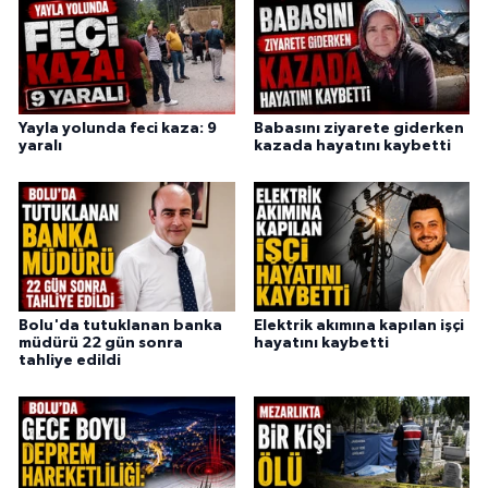
Yayla yolunda feci kaza: 9
Babasını ziyarete giderken
yaralı
kazada hayatını kaybetti
Bolu'da tutuklanan banka
Elektrik akımına kapılan işçi
müdürü 22 gün sonra
hayatını kaybetti
tahliye edildi