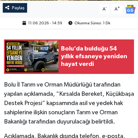
Paylaş
-
+
A
A
11.06.2026 - 14:59
Okunma Süresi: 1 Dk
Bolu’da bulduğu 54
yıllık efsaneye yeniden
hayat verdi
Bolu İl Tarım ve Orman Müdürlüğü tarafından
yapılan açıklamada, “Kırsalda Bereket, Küçükbaşa
Destek Projesi” kapsamında asil ve yedek hak
sahiplerine ilişkin sonuçların Tarım ve Orman
Bakanlığı tarafından duyurulacağı belirtildi.
Açıklamada, Bakanlık dışında telefon, e-posta,