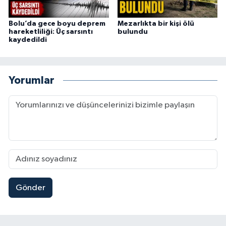
Bolu’da gece boyu deprem
Mezarlıkta bir kişi ölü
hareketliliği: Üç sarsıntı
bulundu
kaydedildi
Yorumlar
Gönder