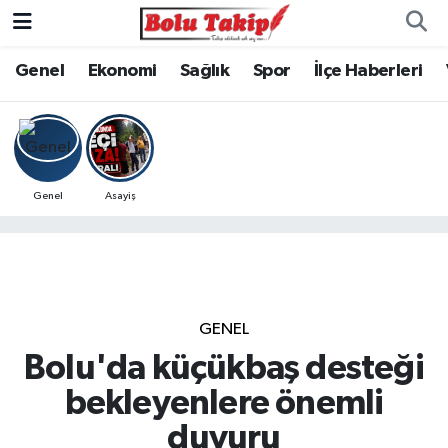
Genel
Ekonomi
Sağlık
Spor
İlçe Haberleri
Genel
Asayiş
GENEL
Bolu'da küçükbaş desteği
bekleyenlere önemli
duyuru