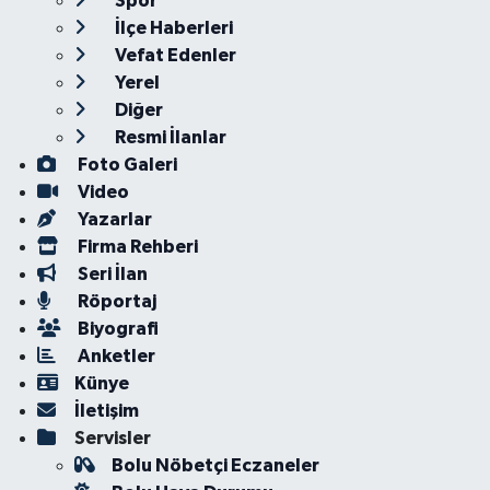
Spor
İlçe Haberleri
Vefat Edenler
Yerel
Diğer
Resmi İlanlar
Foto Galeri
Video
Yazarlar
Firma Rehberi
Seri İlan
Röportaj
Biyografi
Anketler
Künye
İletişim
Servisler
Bolu Nöbetçi Eczaneler