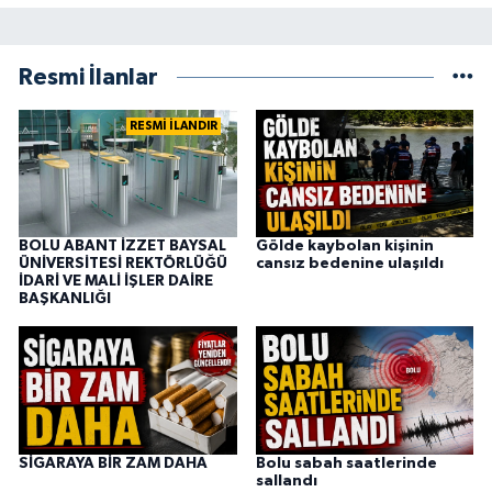
Resmi İlanlar
RESMİ İLANDIR
BOLU ABANT İZZET BAYSAL
Gölde kaybolan kişinin
ÜNİVERSİTESİ REKTÖRLÜĞÜ
cansız bedenine ulaşıldı
İDARİ VE MALİ İŞLER DAİRE
BAŞKANLIĞI
SİGARAYA BİR ZAM DAHA
Bolu sabah saatlerinde
sallandı