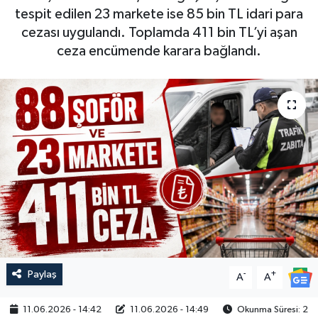
tespit edilen 23 markete ise 85 bin TL idari para
cezası uygulandı. Toplamda 411 bin TL’yi aşan
ceza encümende karara bağlandı.
Paylaş
-
+
A
A
11.06.2026 - 14:42
11.06.2026 - 14:49
Okunma Süresi: 2