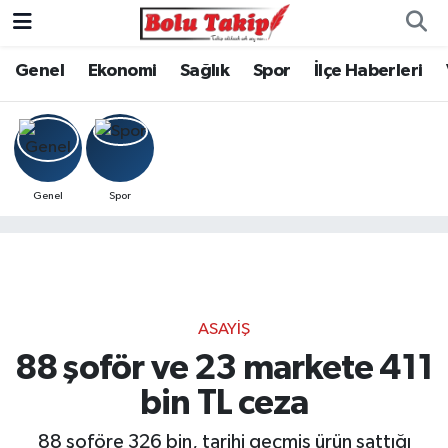
Genel
Ekonomi
Sağlık
Spor
İlçe Haberleri
Genel
Spor
ASAYIŞ
88 şoför ve 23 markete 411
bin TL ceza
88 şoföre 326 bin, tarihi geçmiş ürün sattığı