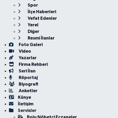
Spor
İlçe Haberleri
Vefat Edenler
Yerel
Diğer
Resmi İlanlar
Foto Galeri
Video
Yazarlar
Firma Rehberi
Seri İlan
Röportaj
Biyografi
Anketler
Künye
İletişim
Servisler
Bolu Nöbetçi Eczaneler