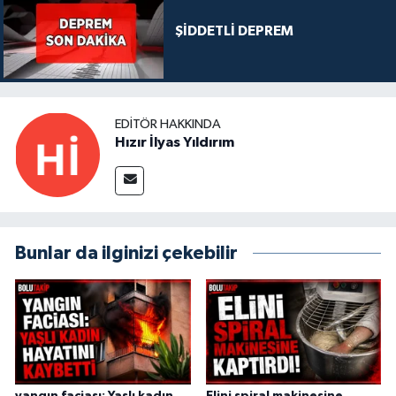
ŞİDDETLİ DEPREM
EDITÖR HAKKINDA
Hızır İlyas Yıldırım
Bunlar da ilginizi çekebilir
yangın faciası: Yaşlı kadın
Elini spiral makinesine