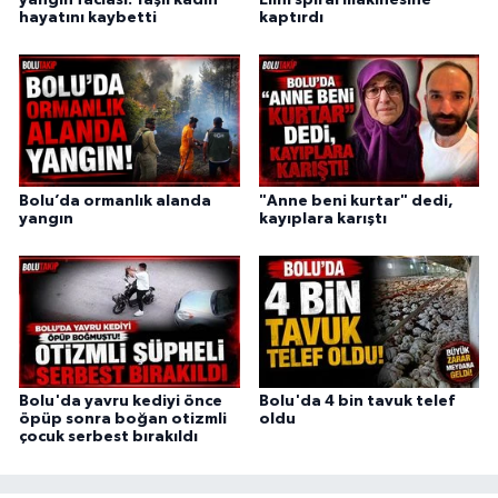
hayatını kaybetti
kaptırdı
Bolu’da ormanlık alanda
"Anne beni kurtar" dedi,
yangın
kayıplara karıştı
Bolu'da yavru kediyi önce
Bolu'da 4 bin tavuk telef
öpüp sonra boğan otizmli
oldu
çocuk serbest bırakıldı