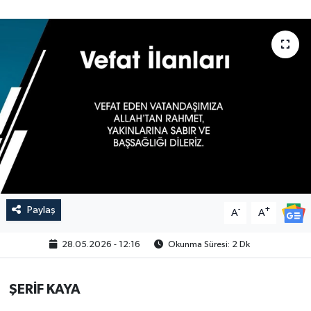
Paylaş
-
+
A
A
28.05.2026 - 12:16
Okunma Süresi: 2 Dk
ŞERİF KAYA