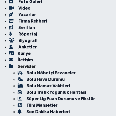
Foto Galeri
Video
Yazarlar
Firma Rehberi
Seri İlan
Röportaj
Biyografi
Anketler
Künye
İletişim
Servisler
Bolu Nöbetçi Eczaneler
Bolu Hava Durumu
Bolu Namaz Vakitleri
Bolu Trafik Yoğunluk Haritası
Süper Lig Puan Durumu ve Fikstür
Tüm Manşetler
Son Dakika Haberleri