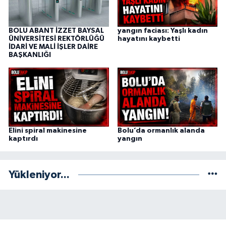
BOLU ABANT İZZET BAYSAL
yangın faciası: Yaşlı kadın
ÜNİVERSİTESİ REKTÖRLÜĞÜ
hayatını kaybetti
İDARİ VE MALİ İŞLER DAİRE
BAŞKANLIĞI
Elini spiral makinesine
Bolu’da ormanlık alanda
kaptırdı
yangın
Yükleniyor...