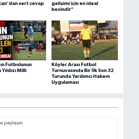
can'dan sert cevap
gelişimi için en ideal
besindir"
ın Futbolunun
Köyler Arası Futbol
Yıldızı Milli
Turnuvasında Bir İlk Son 32
Turunda Yardımcı Hakem
Uygulaması