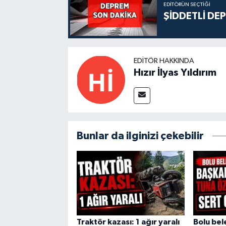
EDITÖRÜN SEÇTIĞI
ŞİDDETLİ DE
EDITÖR HAKKINDA
Hızır İlyas Yıldırım
Bunlar da ilginizi çekebilir
Traktör kazası: 1 ağır yaralı
Bolu bel