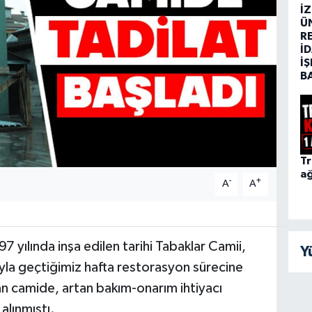
İ
Ü
R
İD
İŞ
B
Tr
ağ
-
+
A
A
 yılında inşa edilen tarihi Tabaklar Camii,
Y
yla geçtiğimiz hafta restorasyon sürecine
lan camide, artan bakım-onarım ihtiyacı
alınmıştı.