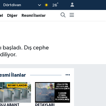
°
Dörtdivan
26
el
Diğer
Resmi İlanlar
ı başladı. Dış cephe
iliyor.
esmi İlanlar
RESMİ İLANDIR
OLU ABANT
DETAYLARI