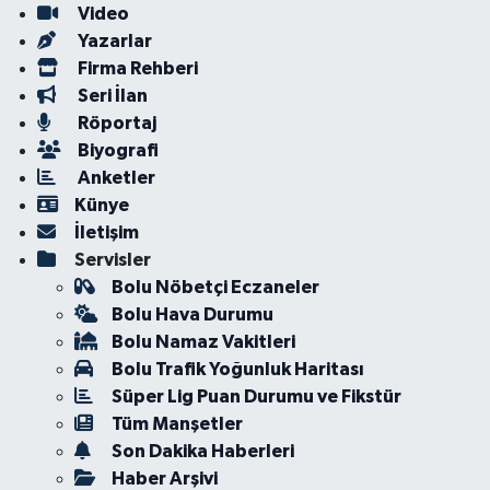
Video
Yazarlar
Firma Rehberi
Seri İlan
Röportaj
Biyografi
Anketler
Künye
İletişim
Servisler
Bolu Nöbetçi Eczaneler
Bolu Hava Durumu
Bolu Namaz Vakitleri
Bolu Trafik Yoğunluk Haritası
Süper Lig Puan Durumu ve Fikstür
Tüm Manşetler
Son Dakika Haberleri
Haber Arşivi