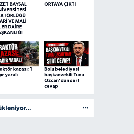
ZZET BAYSAL
ORTAYA ÇIKTI
NİVERSİTESİ
EKTÖRLÜĞÜ
ARİ VE MALİ
LER DAİRE
AŞKANLIĞI
aktör kazası: 1
Bolu belediyesi
ır yaralı
başkanvekili Tuna
Özcan'dan sert
cevap
ükleniyor...