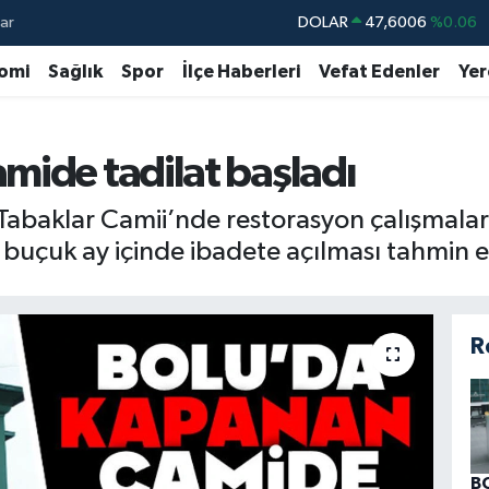
ar
DOLAR
47,6006
%0.06
EURO
55,0250
%0.02
omi
Sağlık
Spor
İlçe Haberleri
Vefat Edenler
Yer
STERLİN
64,2398
%0.2
GRAM ALTIN
6513.94
%0.32
mide tadilat başladı
BİST100
13.768
%48
Tabaklar Camii’nde restorasyon çalışmalar
BITCOIN
64.602,05
%0.69
 buçuk ay içinde ibadete açılması tahmin ed
R
B