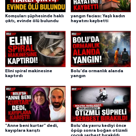
Komşuları şüphesinde haklı
yangın faciası: Yaşlı kadın
çıktı, evinde ölü bulundu
hayatını kaybetti
Elini spiral makinesine
Bolu’da ormanlık alanda
kaptırdı
yangın
"Anne beni kurtar" dedi,
Bolu'da yavru kediyi önce
kayıplara karıştı
öpüp sonra boğan otizmli
çocuk serbest bırakıldı