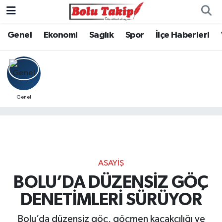
Genel
Ekonomi
Sağlık
Spor
İlçe Haberleri
Genel
ASAYIŞ
BOLU’DA DÜZENSİZ GÖÇ
DENETİMLERİ SÜRÜYOR
Bolu’da düzensiz göç, göçmen kaçakçılığı ve