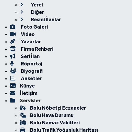
Yerel
Diğer
Resmi İlanlar
Foto Galeri
Video
Yazarlar
Firma Rehberi
Seri İlan
Röportaj
Biyografi
Anketler
Künye
İletişim
Servisler
Bolu Nöbetçi Eczaneler
Bolu Hava Durumu
Bolu Namaz Vakitleri
Bolu Trafik Yoğunluk Haritası