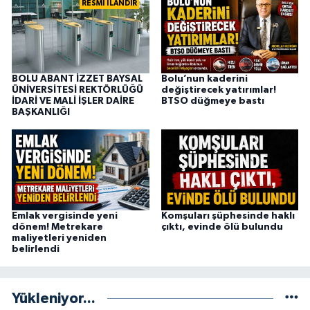
RESMİ İLANDIR
BOLU ABANT İZZET BAYSAL
Bolu’nun kaderini
ÜNİVERSİTESİ REKTÖRLÜĞÜ
değiştirecek yatırımlar!
İDARİ VE MALİ İŞLER DAİRE
BTSO düğmeye bastı
BAŞKANLIĞI
Emlak vergisinde yeni
Komşuları şüphesinde haklı
dönem! Metrekare
çıktı, evinde ölü bulundu
maliyetleri yeniden
belirlendi
Yükleniyor...