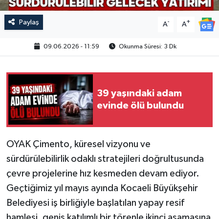
Paylaş
-
+
A
A
09.06.2026 - 11:59
Okunma Süresi: 3 Dk
39 yaşındaki adam
evinde ölü bulundu
OYAK Çimento, küresel vizyonu ve
sürdürülebilirlik odaklı stratejileri doğrultusunda
çevre projelerine hız kesmeden devam ediyor.
Geçtiğimiz yıl mayıs ayında Kocaeli Büyükşehir
Belediyesi iş birliğiyle başlatılan yapay resif
hamlesi, geniş katılımlı bir törenle ikinci aşamasına