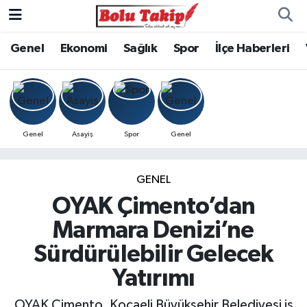
Genel
Ekonomi
Sağlık
Spor
İlçe Haberleri
Genel
Asayiş
Spor
Genel
GENEL
OYAK Çimento’dan
Marmara Denizi’ne
Sürdürülebilir Gelecek
Yatırımı
OYAK Çimento, Kocaeli Büyükşehir Belediyesi iş