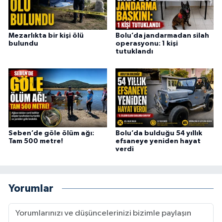
Mezarlıkta bir kişi ölü
Bolu’da jandarmadan silah
bulundu
operasyonu: 1 kişi
tutuklandı
Seben’de göle ölüm ağı:
Bolu’da bulduğu 54 yıllık
Tam 500 metre!
efsaneye yeniden hayat
verdi
Yorumlar