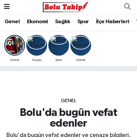
Genel
Ekonomi
Sağlık
Spor
İlçe Haberleri
Genel
Asayiş
Spor
Genel
GENEL
Bolu'da bugün vefat
edenler
Bolu'da bugün vefat edenler ve cenaze bilgileri.