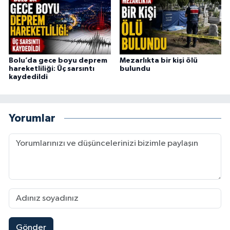
Bolu’da gece boyu deprem
Mezarlıkta bir kişi ölü
hareketliliği: Üç sarsıntı
bulundu
kaydedildi
Yorumlar
Gönder