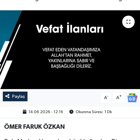
Paylaş
-
+
A
A
14.06.2026 - 12:16
Okunma Süresi: 1 Dk
ÖMER FARUK ÖZKAN