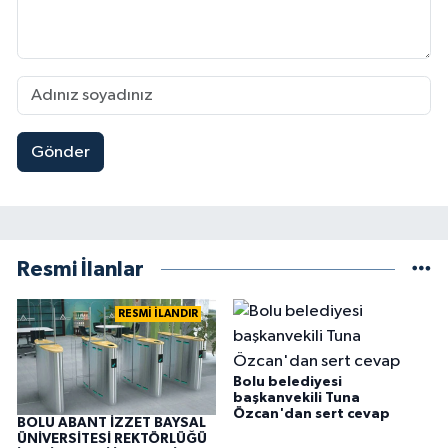
Gönder
Resmi İlanlar
RESMİ İLANDIR
Bolu belediyesi
başkanvekili Tuna
Özcan'dan sert cevap
BOLU ABANT İZZET BAYSAL
ÜNİVERSİTESİ REKTÖRLÜĞÜ