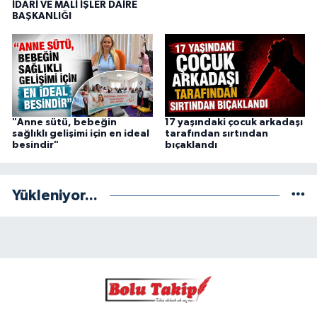
İDARİ VE MALİ İŞLER DAİRE
BAŞKANLIĞI
"Anne sütü, bebeğin
17 yaşındaki çocuk arkadaşı
sağlıklı gelişimi için en ideal
tarafından sırtından
besindir"
bıçaklandı
Yükleniyor...