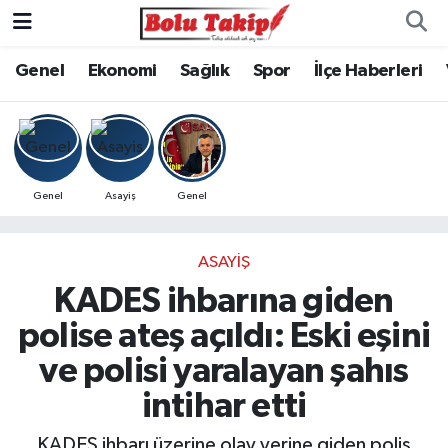
Genel
Ekonomi
Sağlık
Spor
İlçe Haberleri
Genel
Asayiş
Genel
ASAYIŞ
KADES ihbarına giden
polise ateş açıldı: Eski eşini
ve polisi yaralayan şahıs
intihar etti
KADES ihbarı üzerine olay yerine giden polis