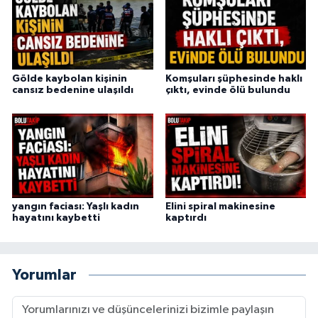
Gölde kaybolan kişinin
Komşuları şüphesinde haklı
cansız bedenine ulaşıldı
çıktı, evinde ölü bulundu
yangın faciası: Yaşlı kadın
Elini spiral makinesine
hayatını kaybetti
kaptırdı
Yorumlar