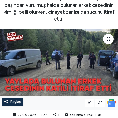
başından vurulmuş halde bulunan erkek cesedinin
kimliği belli olurken, cinayet zanlısı da suçunu itiraf
etti.
Paylaş
-
+
A
A
27.05.2026 - 18:54
1
Okunma Süresi: 1 Dk