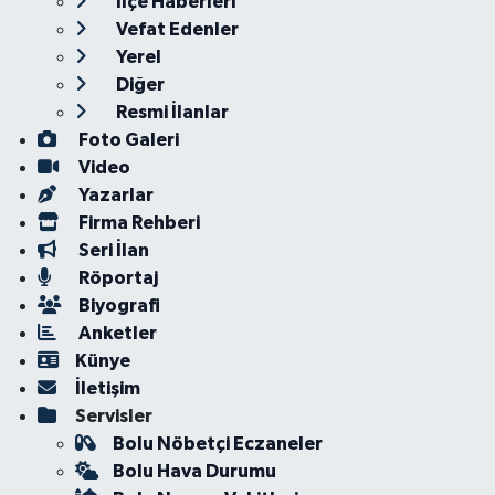
İlçe Haberleri
Vefat Edenler
Yerel
Diğer
Resmi İlanlar
Foto Galeri
Video
Yazarlar
Firma Rehberi
Seri İlan
Röportaj
Biyografi
Anketler
Künye
İletişim
Servisler
Bolu Nöbetçi Eczaneler
Bolu Hava Durumu