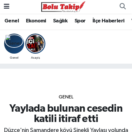
Genel
Ekonomi
Sağlık
Spor
İlçe Haberleri
Genel
Asayiş
GENEL
Yaylada bulunan cesedin
katili itiraf etti
Düzce'nin Samandere köyü Sinekli Yaylası yolunda