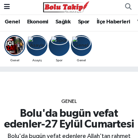
Genel
Ekonomi
Sağlık
Spor
İlçe Haberleri
Genel
Asayiş
Spor
Genel
GENEL
Bolu'da bugün vefat
edenler-27 Eylül Cumartesi
Bolu'da bugün vefat edenlere Allah'tan rahmet