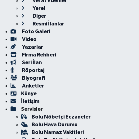
Vefat Edenler
Yerel
Diğer
Resmi İlanlar
Foto Galeri
Video
Yazarlar
Firma Rehberi
Seri İlan
Röportaj
Biyografi
Anketler
Künye
İletişim
Servisler
Bolu Nöbetçi Eczaneler
Bolu Hava Durumu
Bolu Namaz Vakitleri