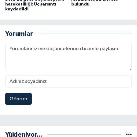
hareketliliği: Üç sarsıntı
bulundu
kaydedildi
Yorumlar
Gönder
Yükleniyor...