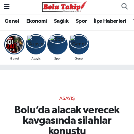
Genel
Ekonomi
Sağlık
Spor
İlçe Haberleri
Genel
Asayiş
Spor
Genel
ASAYIŞ
Bolu’da alacak verecek
kavgasında silahlar
konuştu