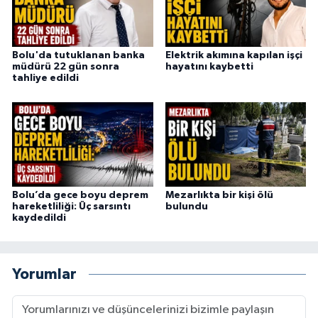
Bolu'da tutuklanan banka
Elektrik akımına kapılan işçi
müdürü 22 gün sonra
hayatını kaybetti
tahliye edildi
Bolu’da gece boyu deprem
Mezarlıkta bir kişi ölü
hareketliliği: Üç sarsıntı
bulundu
kaydedildi
Yorumlar