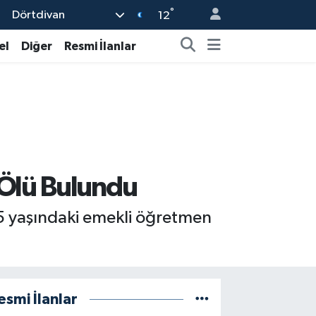
°
Dörtdivan
12
el
Diğer
Resmi İlanlar
 Ölü Bulundu
5 yaşındaki emekli öğretmen
esmi İlanlar