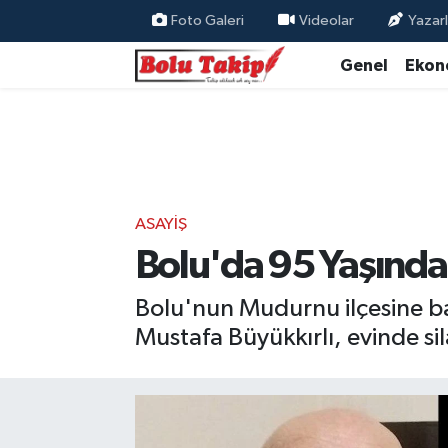
Foto Galeri
Videolar
Yazarl
Genel
Ekon
ASAYIŞ
Bolu'da 95 Yaşında
Bolu'nun Mudurnu ilçesine ba
Mustafa Büyükkırlı, evinde s