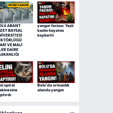
RESMİ İLANDIR
OLU ABANT
yangın faciası: Yaşlı
ZZET BAYSAL
kadın hayatını
NİVERSİTESİ
kaybetti
EKTÖRLÜĞÜ
ARİ VE MALİ
LER DAİRE
AŞKANLIĞI
ini spiral
Bolu’da ormanlık
akinesine
alanda yangın
ptırdı