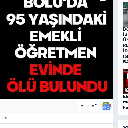
B
İ
Ü
R
İD
İŞ
B
El
m
-
+
A
A
ka
 1 Dk