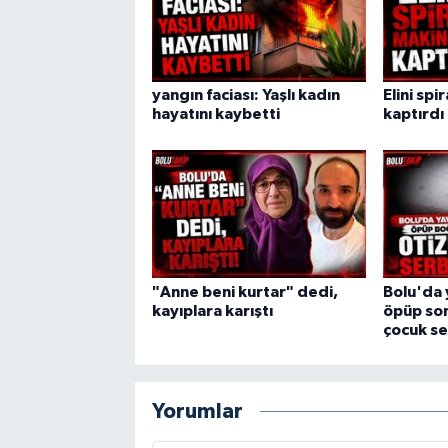
yangın faciası: Yaşlı kadın
Elini spi
hayatını kaybetti
kaptırdı
"Anne beni kurtar" dedi,
Bolu'da 
kayıplara karıştı
öpüp son
çocuk se
Yorumlar