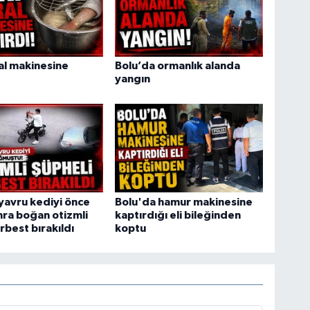
ral makinesine
Bolu’da ormanlık alanda
yangın
yavru kediyi önce
Bolu'da hamur makinesine
ra boğan otizmli
kaptırdığı eli bileğinden
rbest bırakıldı
koptu