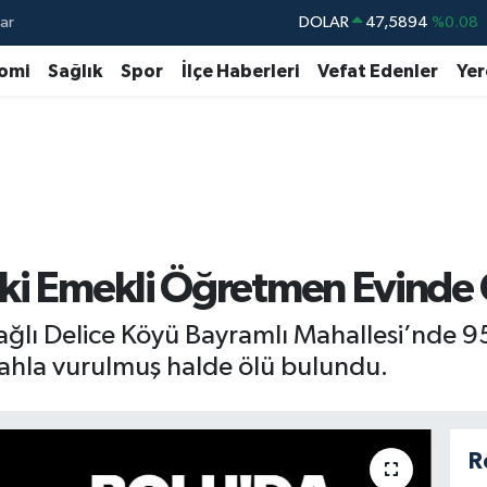
ar
DOLAR
47,5894
%0.08
EURO
55,0398
%-0.02
omi
Sağlık
Spor
İlçe Haberleri
Vefat Edenler
Yer
STERLİN
64,1581
%0.16
GRAM ALTIN
6527.85
%0.54
BİST100
13.703
%11
BITCOIN
64.927,78
%1.32
ki Emekli Öğretmen Evinde
ğlı Delice Köyü Bayramlı Mahallesi’nde 9
ilahla vurulmuş halde ölü bulundu.
R