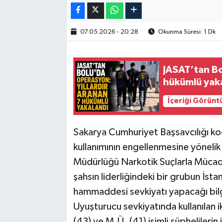
07.05.2026 - 20:28
Okunma Süresi: 1 Dk
JASAT’tan Bo
hükümlü yak
İçeriği Görünt
Sakarya Cumhuriyet Başsavcılığı ko
kullanımının engellenmesine yönelik 
Müdürlüğü Narkotik Suçlarla Mücade
şahsın liderliğindeki bir grubun İst
hammaddesi sevkiyatı yapacağı bilgisi
Uyuşturucu sevkiyatında kullanılan ik
(43) ve M.Ü. (41) isimli şüphelileri