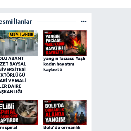
esmi İlanlar
RESMİ İLANDIR
OLU ABANT
yangın faciası: Yaşlı
ZZET BAYSAL
kadın hayatını
NİVERSİTESİ
kaybetti
EKTÖRLÜĞÜ
ARİ VE MALİ
LER DAİRE
AŞKANLIĞI
ini spiral
Bolu’da ormanlık