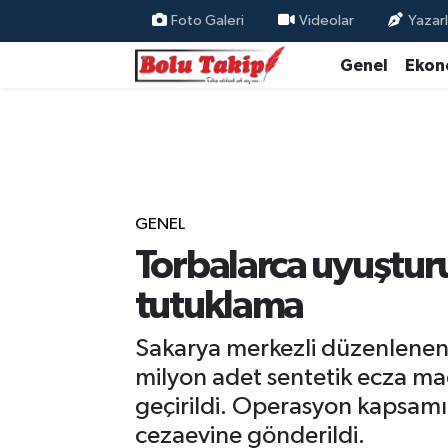
Foto Galeri
Videolar
Yazarl
Genel
Ekon
GENEL
Torbalarca uyuştur
tutuklama
Sakarya merkezli düzenlenen
milyon adet sentetik ecza ma
geçirildi. Operasyon kapsamın
cezaevine gönderildi.