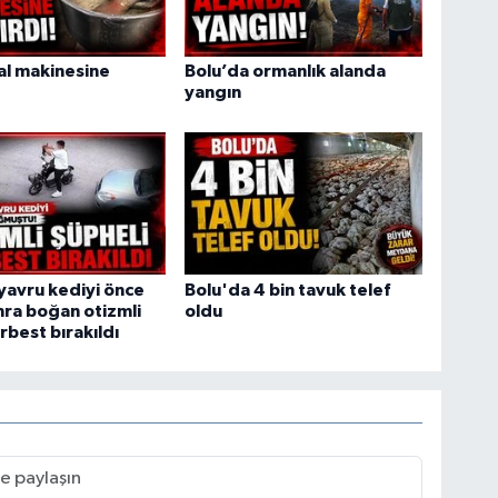
ral makinesine
Bolu’da ormanlık alanda
yangın
yavru kediyi önce
Bolu'da 4 bin tavuk telef
ra boğan otizmli
oldu
rbest bırakıldı