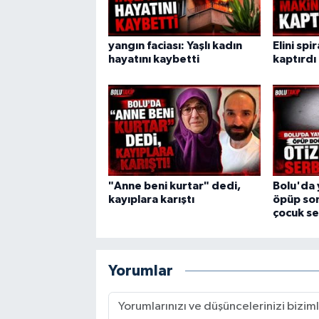
yangın faciası: Yaşlı kadın
Elini spi
hayatını kaybetti
kaptırdı
"Anne beni kurtar" dedi,
Bolu'da 
kayıplara karıştı
öpüp son
çocuk se
Yorumlar