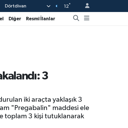
°
Dörtdivan
12
el
Diğer
Resmi İlanlar
akalandı: 3
ulan iki araçta yaklaşık 3
gram "Pregabalin" maddesi ele
e toplam 3 kişi tutuklanarak