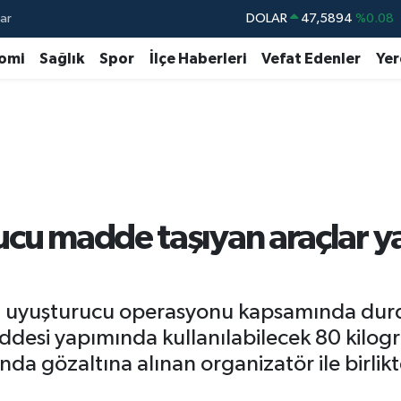
ar
DOLAR
47,5894
%0.08
EURO
55,0398
%-0.02
omi
Sağlık
Spor
İlçe Haberleri
Vefat Edenler
Yer
STERLİN
64,1581
%0.16
GRAM ALTIN
6527.85
%0.54
BİST100
13.703
%11
BITCOIN
64.927,78
%1.32
ucu madde taşıyan araçlar y
 uyuşturucu operasyonu kapsamında durdur
ddesi yapımında kullanılabilecek 80 kilo
da gözaltına alınan organizatör ile birlikt