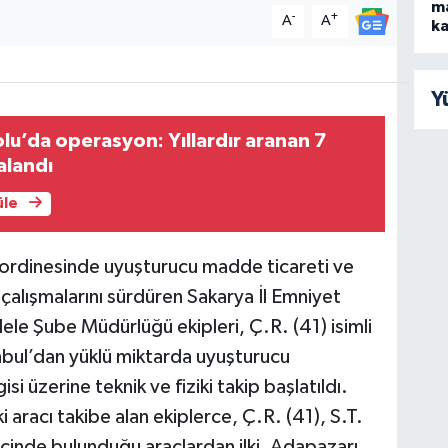
m
-
+
A
A
ka
Y
lu’da operasyon: Yıllardır aranan 7
alandı
üle
ordinesinde uyuşturucu madde ticareti ve
çalışmalarını sürdüren Sakarya İl Emniyet
le Şube Müdürlüğü ekipleri, Ç.R. (41) isimli
anbul’dan yüklü miktarda uyuşturucu
 üzerine teknik ve fiziki takip başlatıldı.
i aracı takibe alan ekiplerce, Ç.R. (41), S.T.
n içinde bulunduğu araçlardan ilki, Adapazarı