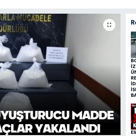
R
B
İ
Ü
R
İD
İŞ
B
El