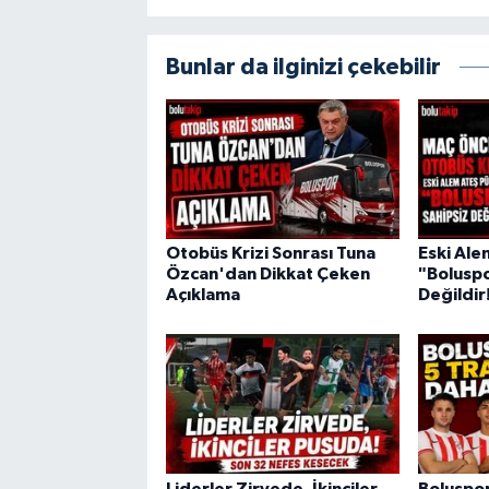
Bunlar da ilginizi çekebilir
Otobüs Krizi Sonrası Tuna
Eski Ale
Özcan'dan Dikkat Çeken
"Boluspo
Açıklama
Değildir
Liderler Zirvede, İkinciler
Boluspor