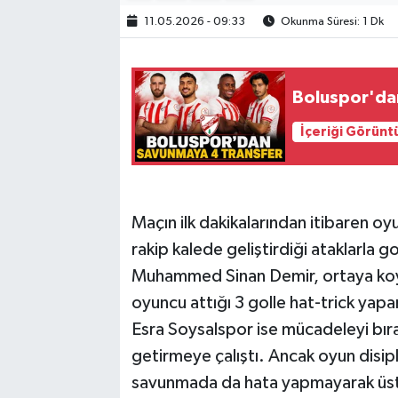
11.05.2026 - 09:33
Okunma Süresi: 1 Dk
Boluspor'da
İçeriği Görünt
Maçın ilk dakikalarından itibaren oy
rakip kalede geliştirdiği ataklarla go
Muhammed Sinan Demir, ortaya koy
oyuncu attığı 3 golle hat-trick yapa
Esra Soysalspor ise mücadeleyi bı
getirmeye çalıştı. Ancak oyun disip
savunmada da hata yapmayarak üst