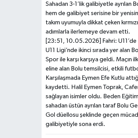
Sahadan 3-1’lik galibiyetle ayrılan B
hem de galibiyet serisine bir yenis
takım uyumuyla dikkat çeken kırmızı
adımlarla ilerlemeye devam etti.
[23:51, 10.05.2026] Fahri: U11’de B
U11 Ligi’nde ikinci sırada yer alan 
Spor ile karşı karşıya geldi. Maçın 
eline alan Bolu temsilcisi, etkili fut
Karşılaşmada Eymen Efe Kutlu attığı 
kaydetti. Halil Eymen Toprak, Cafer
sağlayan isimler oldu. Beden Eğit
sahadan üstün ayrılan taraf Bolu Gen
Gol düellosu şeklinde geçen mücadele
galibiyetiyle sona erdi.