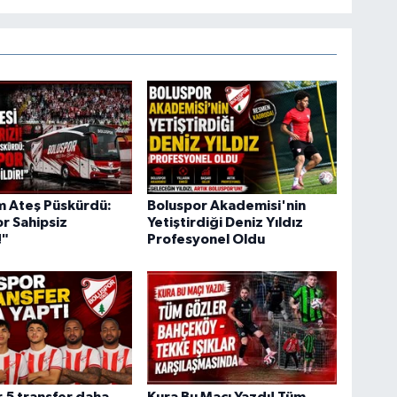
m Ateş Püskürdü:
Boluspor Akademisi'nin
r Sahipsiz
Yetiştirdiği Deniz Yıldız
!"
Profesyonel Oldu
 5 transfer daha
Kura Bu Maçı Yazdı! Tüm