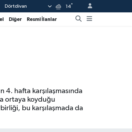
°
Dörtdivan
14
el
Diğer
Resmi İlanlar
in 4. hafta karşılaşmasında
nda ortaya koyduğu
irliği, bu karşılaşmada da