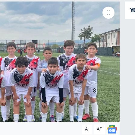
Y
-
+
A
A