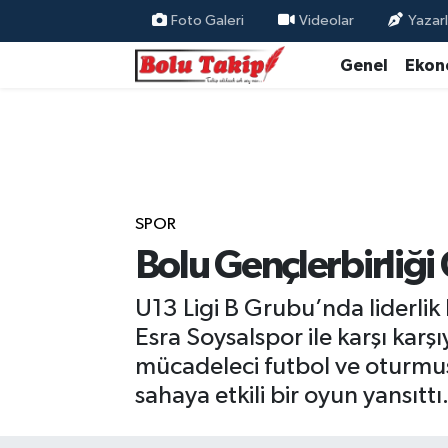
Foto Galeri
Videolar
Yazarl
Genel
Ekon
SPOR
Bolu Gençlerbirliği 
U13 Ligi B Grubu’nda liderlik
Esra Soysalspor ile karşı kar
mücadeleci futbol ve oturmuş
sahaya etkili bir oyun yansıttı