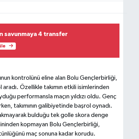
n savunmaya 4 transfer
üle
unun kontrolünü eline alan Bolu Gençlerbirliği,
l aradı. Özellikle takımın etkili isimlerinden
duğu performansla maçın yıldızı oldu. Genç
rken, takımının galibiyetinde başrol oynadı.
rakmayarak bulduğu tek golle skora denge
lininden kopmayan Bolu Gençlerbirliği,
ünlüğünü maç sonuna kadar korudu.