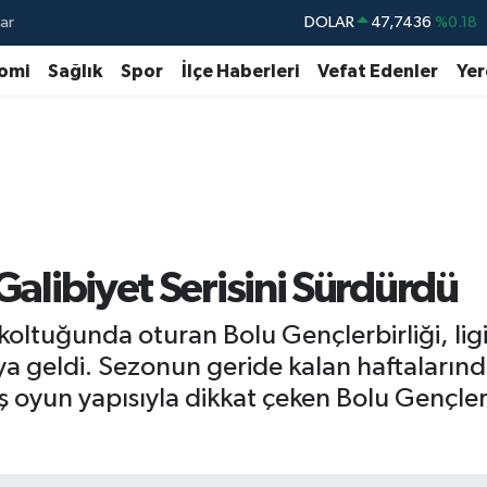
ar
DOLAR
47,7436
%0.18
EURO
55,2510
%0.32
omi
Sağlık
Spor
İlçe Haberleri
Vefat Edenler
Yer
STERLİN
64,4811
%0.38
GRAM ALTIN
6648.99
%2.59
BİST100
13.779
%-14
BITCOIN
64.960,21
%0.87
Galibiyet Serisini Sürdürdü
 koltuğunda oturan Bolu Gençlerbirliği, lig
şıya geldi. Sezonun geride kalan haftaları
 oyun yapısıyla dikkat çeken Bolu Gençlerb
.