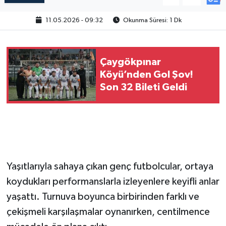
11.05.2026 - 09:32
Okunma Süresi: 1 Dk
Çaygökpınar
Köyü’nden Gol Şov!
Son 32 Bileti Geldi
Yaşıtlarıyla sahaya çıkan genç futbolcular, ortaya
koydukları performanslarla izleyenlere keyifli anlar
yaşattı. Turnuva boyunca birbirinden farklı ve
çekişmeli karşılaşmalar oynanırken, centilmence