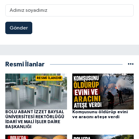
Gönder
Resmi İlanlar
RESMİ İLANDIR
BOLU ABANT İZZET BAYSAL
Komşusunu öldürüp evini
ÜNİVERSİTESİ REKTÖRLÜĞÜ
ve aracını ateşe verdi
İDARİ VE MALİ İŞLER DAİRE
BAŞKANLIĞI