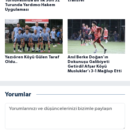
Turnuvasında Bir İlk Son 32
transfer
Turunda Yardımcı Hakem
Uygulaması
Yazıören Köyü Gülen Taraf
Anıl Berke Doğan’ın
Oldu..
Dokunuşu Galibiyeti
Getirdi! Afşar Köyü
Musluklar’ı 3-1 Mağlup Etti
Yorumlar