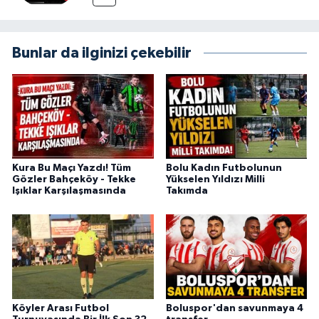
Bunlar da ilginizi çekebilir
Kura Bu Maçı Yazdı! Tüm
Bolu Kadın Futbolunun
Gözler Bahçeköy - Tekke
Yükselen Yıldızı Milli
Işıklar Karşılaşmasında
Takımda
Köyler Arası Futbol
Boluspor'dan savunmaya 4