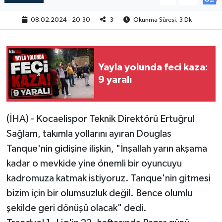
08.02.2024 - 20:30
3
Okunma Süresi: 3 Dk
Yayla yolunda feci kaza:
9 yaralı
(İHA) - Kocaelispor Teknik Direktörü Ertuğrul
Sağlam, takımla yollarını ayıran Douglas
Tanque'nin gidişine ilişkin, "İnşallah yarın akşama
kadar o mevkide yine önemli bir oyuncuyu
kadromuza katmak istiyoruz. Tanque'nin gitmesi
bizim için bir olumsuzluk değil. Bence olumlu
şekilde geri dönüşü olacak" dedi.