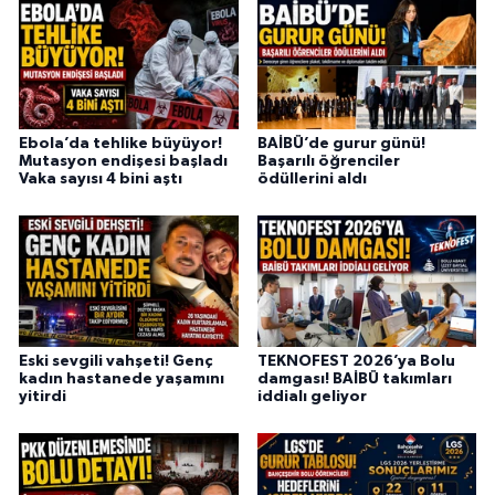
Ebola’da tehlike büyüyor!
BAİBÜ’de gurur günü!
Mutasyon endişesi başladı
Başarılı öğrenciler
Vaka sayısı 4 bini aştı
ödüllerini aldı
Eski sevgili vahşeti! Genç
TEKNOFEST 2026’ya Bolu
kadın hastanede yaşamını
damgası! BAİBÜ takımları
yitirdi
iddialı geliyor