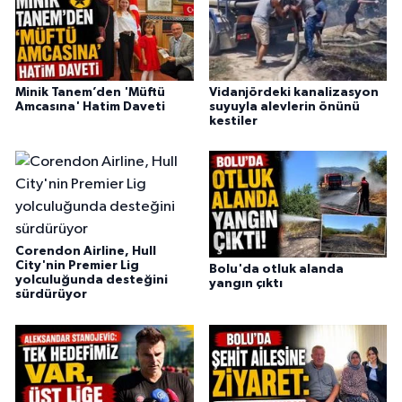
Minik Tanem’den 'Müftü
Vidanjördeki kanalizasyon
Amcasına' Hatim Daveti
suyuyla alevlerin önünü
kestiler
Corendon Airline, Hull
City'nin Premier Lig
Bolu'da otluk alanda
yolculuğunda desteğini
yangın çıktı
sürdürüyor