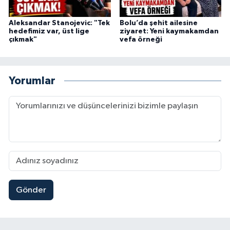
Aleksandar Stanojevic: "Tek
Bolu’da şehit ailesine
hedefimiz var, üst lige
ziyaret: Yeni kaymakamdan
çıkmak"
vefa örneği
Yorumlar
Gönder