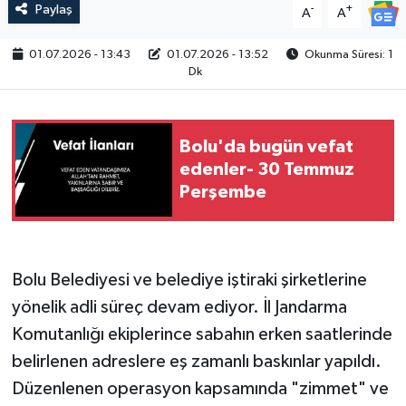
Paylaş
-
+
A
A
01.07.2026 - 13:43
01.07.2026 - 13:52
Okunma Süresi: 1
Dk
Bolu'da bugün vefat
edenler- 30 Temmuz
Perşembe
Bolu Belediyesi ve belediye iştiraki şirketlerine
yönelik adli süreç devam ediyor. İl Jandarma
Komutanlığı ekiplerince sabahın erken saatlerinde
belirlenen adreslere eş zamanlı baskınlar yapıldı.
Düzenlenen operasyon kapsamında "zimmet" ve