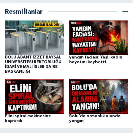
Resmi İlanlar
RESMİ İLANDIR
BOLU ABANT İZZET BAYSAL
yangın faciası: Yaşlı kadın
ÜNİVERSİTESİ REKTÖRLÜĞÜ
hayatını kaybetti
İDARİ VE MALİ İŞLER DAİRE
BAŞKANLIĞI
Elini spiral makinesine
Bolu’da ormanlık alanda
kaptırdı
yangın