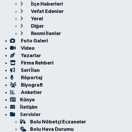
İlçe Haberleri
Vefat Edenler
Yerel
Diğer
Resmi İlanlar
Foto Galeri
Video
Yazarlar
Firma Rehberi
Seri İlan
Röportaj
Biyografi
Anketler
Künye
İletişim
Servisler
Bolu Nöbetçi Eczaneler
Bolu Hava Durumu