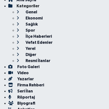
Kategoriler
Genel
Ekonomi
Sağlık
Spor
İlçe Haberleri
Vefat Edenler
Yerel
Diğer
Resmi İlanlar
Foto Galeri
Video
Yazarlar
Firma Rehberi
Seri İlan
Röportaj
Biyografi