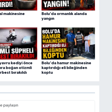
ral makinesine
Bolu’da ormanlık alanda
yangın
yavru kediyi önce
Bolu'da hamur makinesine
ra boğan otizmli
kaptırdığı eli bileğinden
rbest bırakıldı
koptu