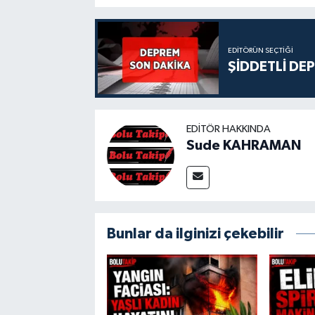
EDITÖRÜN SEÇTIĞI
ŞİDDETLİ DE
EDITÖR HAKKINDA
Sude KAHRAMAN
Bunlar da ilginizi çekebilir