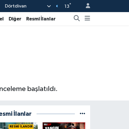
°
Dörtdivan
13
el
Diğer
Resmi İlanlar
nceleme başlatıldı.
esmi İlanlar
RESMİ İLANDIR