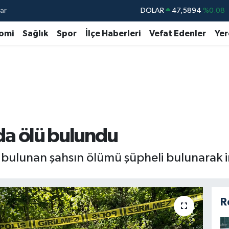
ar
DOLAR
47,5894
%0.08
EURO
55,0398
%-0.02
omi
Sağlık
Spor
İlçe Haberleri
Vefat Edenler
Yer
STERLİN
64,1581
%0.16
GRAM ALTIN
6508.83
%4.44
BİST100
13.703
%11
BITCOIN
64.927,78
%1.32
nda ölü bulundu
 bulunan şahsın ölümü şüpheli bulunarak i
R