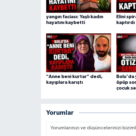
yangın faciası: Yaşlı kadın
Elini spi
hayatını kaybetti
kaptırdı
"Anne beni kurtar" dedi,
Bolu'da 
kayıplara karıştı
öpüp son
çocuk se
Yorumlar