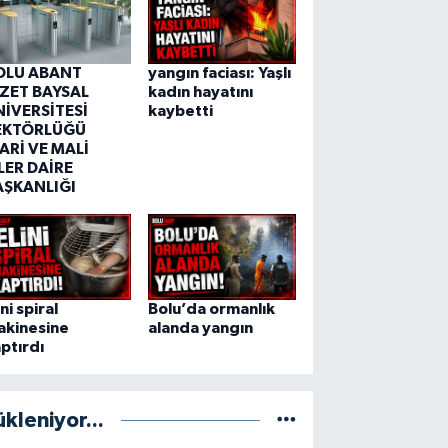
OLU ABANT
yangın faciası: Yaşlı
ZZET BAYSAL
kadın hayatını
NİVERSİTESİ
kaybetti
EKTÖRLÜĞÜ
ARİ VE MALİ
LER DAİRE
AŞKANLIĞI
ini spiral
Bolu’da ormanlık
akinesine
alanda yangın
ptırdı
ükleniyor...