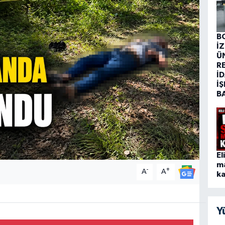
B
İ
Ü
R
İD
İŞ
B
El
m
-
+
A
A
ka
Y