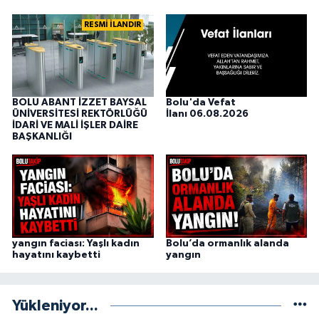
RESMİ İLANDIR
BOLU ABANT İZZET BAYSAL
Bolu'da Vefat
ÜNİVERSİTESİ REKTÖRLÜĞÜ
İlanı 06.08.2026
İDARİ VE MALİ İŞLER DAİRE
BAŞKANLIĞI
yangın faciası: Yaşlı kadın
Bolu’da ormanlık alanda
hayatını kaybetti
yangın
Yükleniyor...