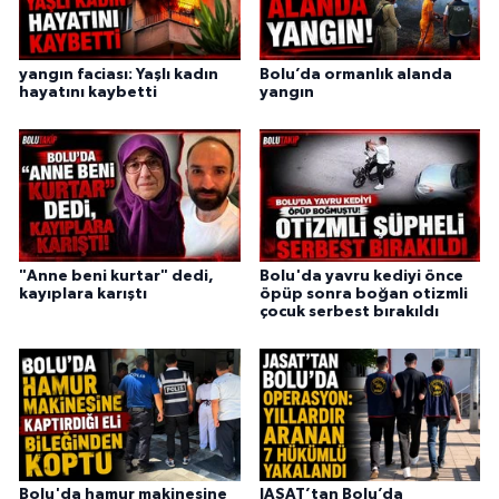
yangın faciası: Yaşlı kadın
Bolu’da ormanlık alanda
hayatını kaybetti
yangın
"Anne beni kurtar" dedi,
Bolu'da yavru kediyi önce
kayıplara karıştı
öpüp sonra boğan otizmli
çocuk serbest bırakıldı
Bolu'da hamur makinesine
JASAT’tan Bolu’da