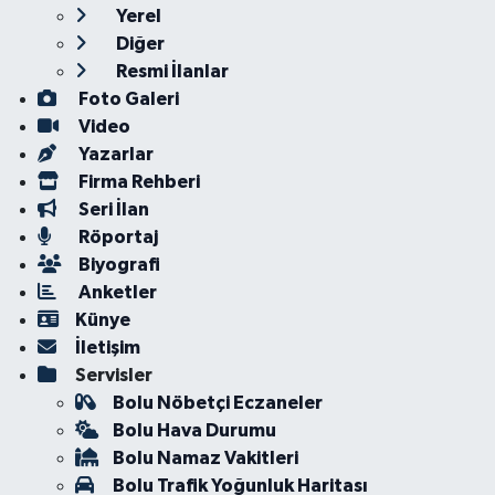
Yerel
Diğer
Resmi İlanlar
Foto Galeri
Video
Yazarlar
Firma Rehberi
Seri İlan
Röportaj
Biyografi
Anketler
Künye
İletişim
Servisler
Bolu Nöbetçi Eczaneler
Bolu Hava Durumu
Bolu Namaz Vakitleri
Bolu Trafik Yoğunluk Haritası