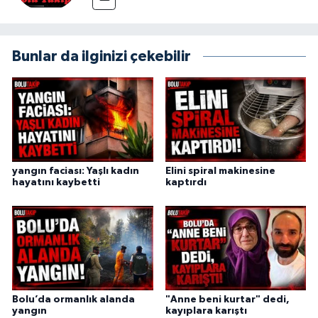
Bunlar da ilginizi çekebilir
yangın faciası: Yaşlı kadın
Elini spiral makinesine
hayatını kaybetti
kaptırdı
Bolu’da ormanlık alanda
"Anne beni kurtar" dedi,
yangın
kayıplara karıştı