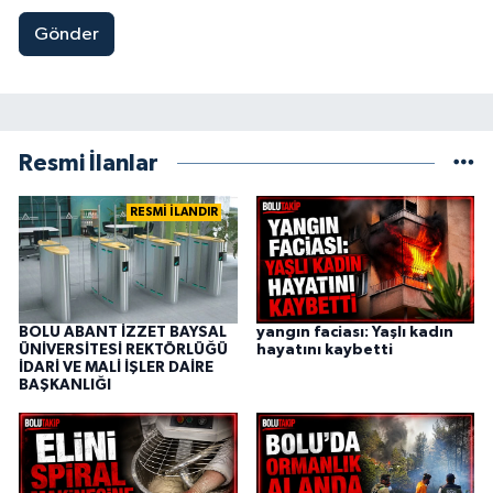
Gönder
Resmi İlanlar
RESMİ İLANDIR
BOLU ABANT İZZET BAYSAL
yangın faciası: Yaşlı kadın
ÜNİVERSİTESİ REKTÖRLÜĞÜ
hayatını kaybetti
İDARİ VE MALİ İŞLER DAİRE
BAŞKANLIĞI