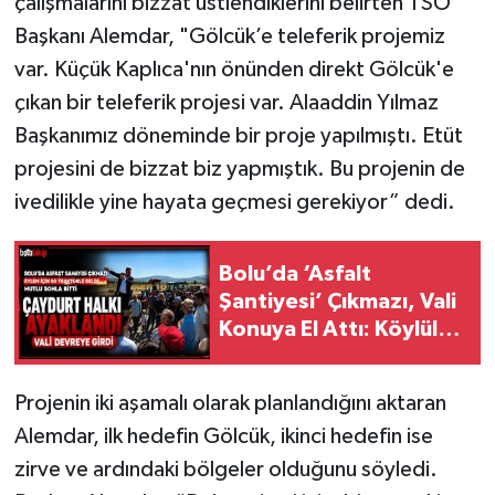
çalışmalarını bizzat üstlendiklerini belirten TSO
Başkanı Alemdar, "Gölcük’e teleferik projemiz
var. Küçük Kaplıca'nın önünden direkt Gölcük'e
çıkan bir teleferik projesi var. Alaaddin Yılmaz
Başkanımız döneminde bir proje yapılmıştı. Etüt
projesini de bizzat biz yapmıştık. Bu projenin de
ivedilikle yine hayata geçmesi gerekiyor” dedi.
Bolu’da ‘Asfalt
Şantiyesi’ Çıkmazı, Vali
Konuya El Attı: Köylüler
Kazandı
Projenin iki aşamalı olarak planlandığını aktaran
Alemdar, ilk hedefin Gölcük, ikinci hedefin ise
zirve ve ardındaki bölgeler olduğunu söyledi.