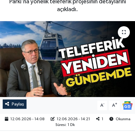
Parkı'na yönelik teleferik projesinin detaylarını
açıkladı.
Paylaş
-
+
A
A
12.06.2026 - 14:08
12.06.2026 - 14:21
1
Okunma
Süresi: 1 Dk