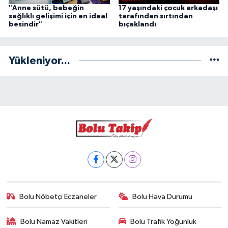
"Anne sütü, bebeğin
17 yaşındaki çocuk arkadaşı
sağlıklı gelişimi için en ideal
tarafından sırtından
besindir"
bıçaklandı
Yükleniyor...
Bolu Nöbetçi Eczaneler
Bolu Hava Durumu
Bolu Namaz Vakitleri
Bolu Trafik Yoğunluk