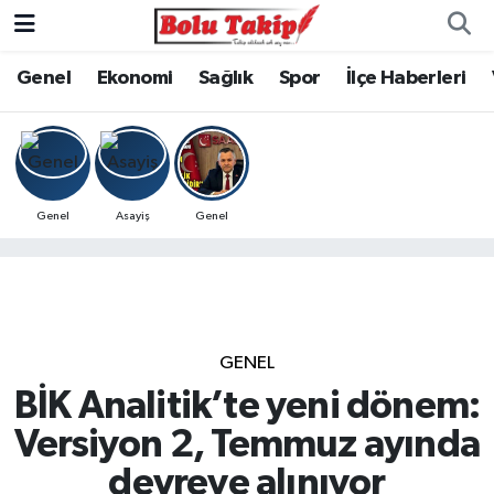
Genel
Ekonomi
Sağlık
Spor
İlçe Haberleri
Genel
Asayiş
Genel
GENEL
BİK Analitik’te yeni dönem:
Versiyon 2, Temmuz ayında
devreye alınıyor