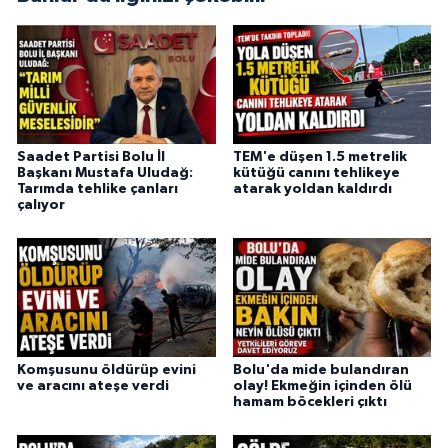
Saadet Partisi Bolu İl
TEM'e düşen 1.5 metrelik
Başkanı Mustafa Uludağ:
kütüğü canını tehlikeye
Tarımda tehlike çanları
atarak yoldan kaldırdı
çalıyor
Komşusunu öldürüp evini
Bolu'da mide bulandıran
ve aracını ateşe verdi
olay! Ekmeğin içinden ölü
hamam böcekleri çıktı