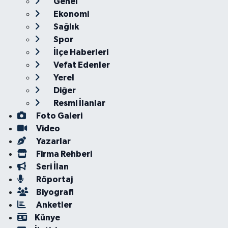
Genel
Ekonomi
Sağlık
Spor
İlçe Haberleri
Vefat Edenler
Yerel
Diğer
Resmi İlanlar
Foto Galeri
Video
Yazarlar
Firma Rehberi
Seri İlan
Röportaj
Biyografi
Anketler
Künye