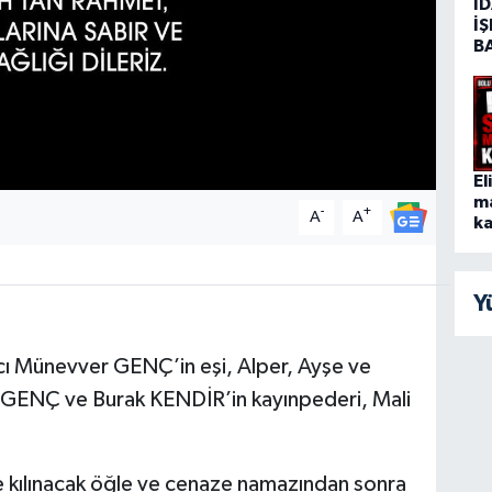
İD
İŞ
B
El
m
-
+
A
A
ka
Y
acı Münevver GENÇ’in eşi, Alper, Ayşe ve
 GENÇ ve Burak KENDİR’in kayınpederi, Mali
 kılınacak öğle ve cenaze namazından sonra