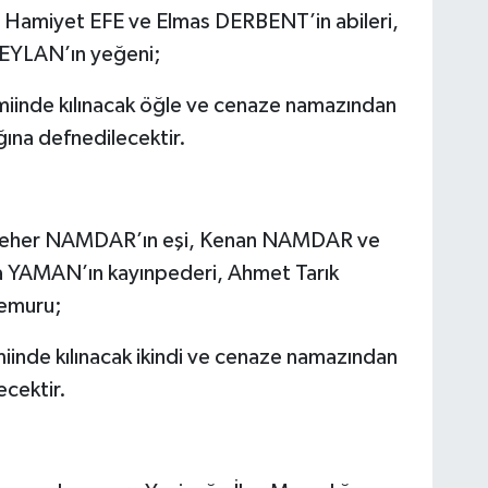
amiyet EFE ve Elmas DERBENT’in abileri,
CEYLAN’ın yeğeni;
inde kılınacak öğle ve cenaze namazından
ına defnedilecektir.
 Seher NAMDAR’ın eşi, Kenan NAMDAR ve
a YAMAN’ın kayınpederi, Ahmet Tarık
Memuru;
iinde kılınacak ikindi ve cenaze namazından
ecektir.