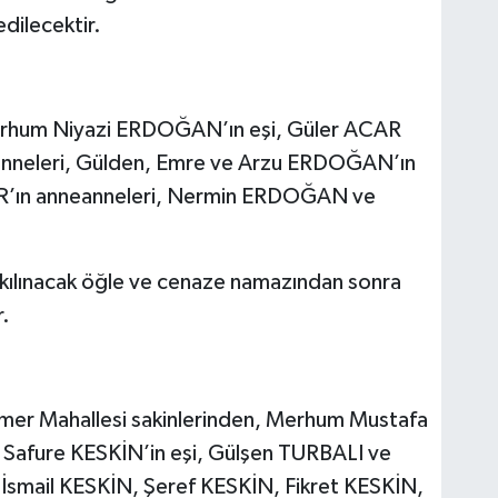
dilecektir.
erhum Niyazi ERDOĞAN’ın eşi, Güler ACAR
neleri, Gülden, Emre ve Arzu ERDOĞAN’ın
R’ın anneanneleri, Nermin ERDOĞAN ve
ılınacak öğle ve cenaze namazından sonra
r.
ümer Mahallesi sakinlerinden, Merhum Mustafa
Safure KESKİN’in eşi, Gülşen TURBALI ve
 İsmail KESKİN, Şeref KESKİN, Fikret KESKİN,