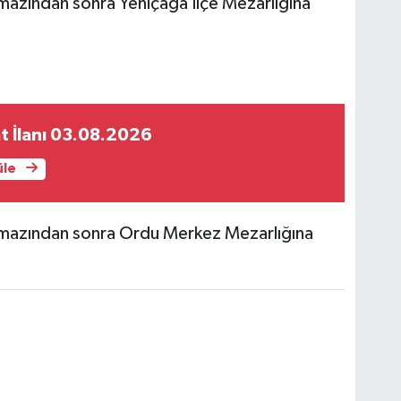
azından sonra Yeniçağa İlçe Mezarlığına
t İlanı 03.08.2026
üle
mazından sonra Ordu Merkez Mezarlığına