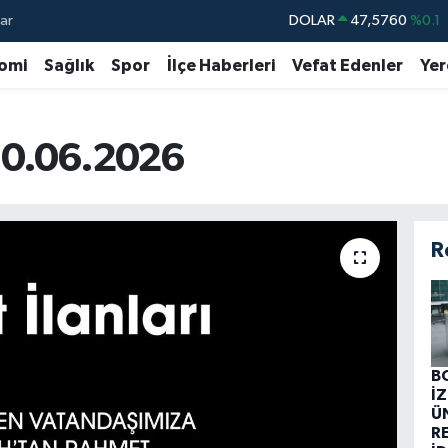
ar
DOLAR
47,5760
%0.1
EURO
55,0126
%0.29
omi
Sağlık
Spor
İlçe Haberleri
Vefat Edenler
Yer
STERLİN
64,1794
%0.29
GRAM ALTIN
6508.83
%4.44
ı 10.06.2026
BİST100
13.647
%-30
BITCOIN
64.927,78
%1.32
R
B
İ
Ü
R