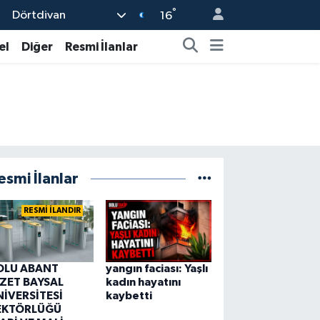
°
Dörtdivan
16
el
Diğer
Resmi İlanlar
esmi İlanlar
RESMİ İLANDIR
OLU ABANT
yangın faciası: Yaşlı
ZZET BAYSAL
kadın hayatını
NİVERSİTESİ
kaybetti
EKTÖRLÜĞÜ