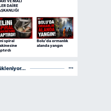
ARİ VE MALİ
LER DAİRE
AŞKANLIĞI
ini spiral
Bolu’da ormanlık
akinesine
alanda yangın
ptırdı
ükleniyor...