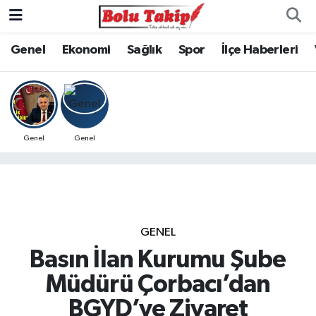
Genel
Ekonomi
Sağlık
Spor
İlçe Haberleri
Genel
Genel
GENEL
Basın İlan Kurumu Şube
Müdürü Çorbacı’dan
BGYD’ye Ziyaret