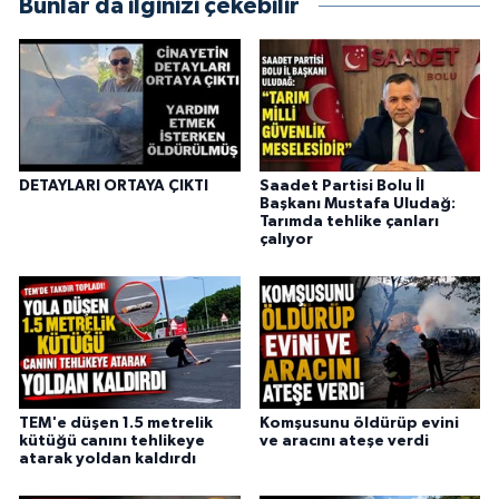
Bunlar da ilginizi çekebilir
DETAYLARI ORTAYA ÇIKTI
Saadet Partisi Bolu İl
Başkanı Mustafa Uludağ:
Tarımda tehlike çanları
çalıyor
TEM'e düşen 1.5 metrelik
Komşusunu öldürüp evini
kütüğü canını tehlikeye
ve aracını ateşe verdi
atarak yoldan kaldırdı