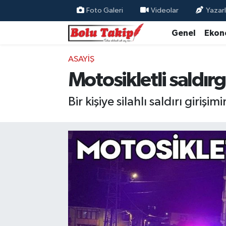
Foto Galeri
Videolar
Yazarl
Genel
Ekon
ASAYIŞ
Motosikletli saldırg
Bir kişiye silahlı saldırı giriş