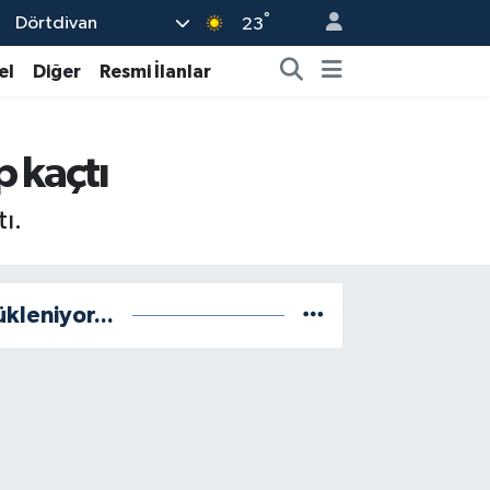
°
Dörtdivan
23
el
Diğer
Resmi İlanlar
p kaçtı
tı.
ükleniyor...