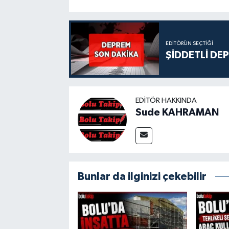
EDITÖRÜN SEÇTIĞI
ŞİDDETLİ DE
EDITÖR HAKKINDA
Sude KAHRAMAN
Bunlar da ilginizi çekebilir