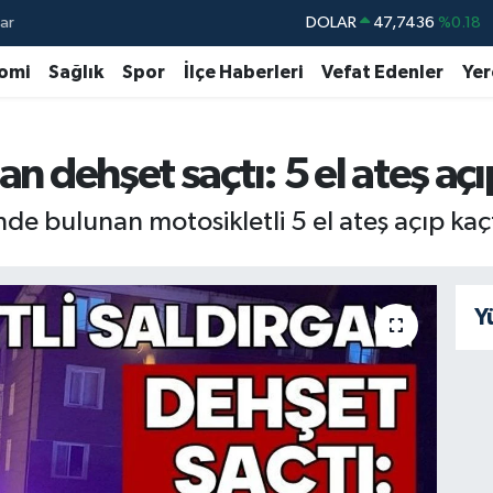
ar
DOLAR
47,7436
%0.18
EURO
55,2510
%0.32
omi
Sağlık
Spor
İlçe Haberleri
Vefat Edenler
Yer
STERLİN
64,4811
%0.38
GRAM ALTIN
6660.55
%0
an dehşet saçtı: 5 el ateş açı
BİST100
13.779
%-14
iminde bulunan motosikletli 5 el ateş açıp kaç
BITCOIN
64.815,30
%-0.1
Y