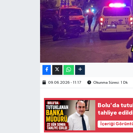
09.06.2026 - 11:17
Okunma Süresi: 1 Dk
Bolu'da tut
tahliye edild
İçeriği Görünt