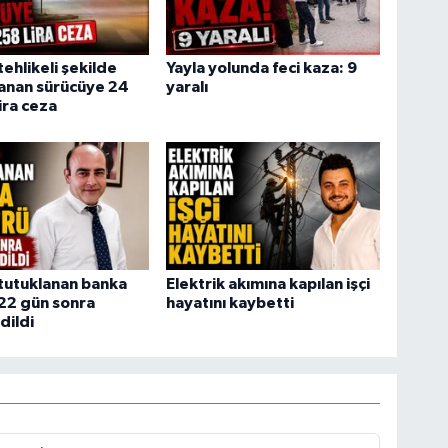
tehlikeli şekilde
Yayla yolunda feci kaza: 9
lanan sürücüye 24
yaralı
ira ceza
tutuklanan banka
Elektrik akımına kapılan işçi
22 gün sonra
hayatını kaybetti
dildi