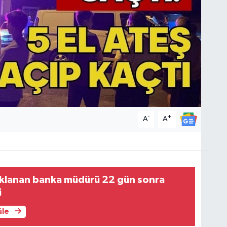
-
+
A
A
uklanan banka müdürü 22 gün sonra
i
üle