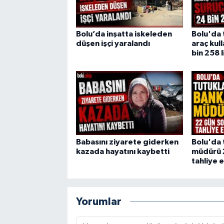
Bolu’da inşatta iskeleden
Bolu'da 
düşen işçi yaralandı
araç kul
bin 258 l
Babasını ziyarete giderken
Bolu'da 
kazada hayatını kaybetti
müdürü 
tahliye e
Yorumlar