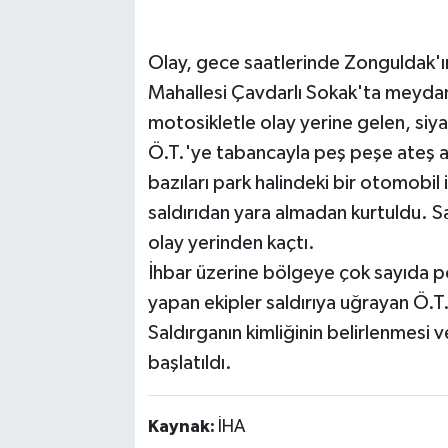
Olay, gece saatlerinde Zonguldak'ı
Mahallesi Çavdarlı Sokak'ta meydana
motosikletle olay yerine gelen, siyah
Ö.T.'ye tabancayla peş peşe ateş aç
bazıları park halindeki bir otomobil
saldırıdan yara almadan kurtuldu. Sa
olay yerinden kaçtı.
İhbar üzerine bölgeye çok sayıda pol
yapan ekipler saldırıya uğrayan Ö.T.
Saldırganın kimliğinin belirlenmesi v
başlatıldı.
Kaynak:
İHA