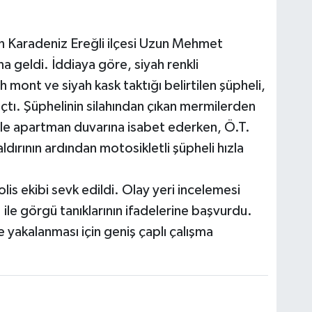
n Karadeniz Ereğli ilçesi Uzun Mehmet
 geldi. İddiaya göre, siyah renkli
 mont ve siyah kask taktığı belirtilen şüpheli,
tı. Şüphelinin silahından çıkan mermilerden
 ile apartman duvarına isabet ederken, Ö.T.
ldırının ardından motosikletli şüpheli hızla
is ekibi sevk edildi. Olay yeri incelemesi
 ile görgü tanıklarının ifadelerine başvurdu.
e yakalanması için geniş çaplı çalışma