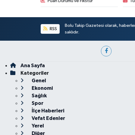
Puan Durumu ve Fikstür
Tü
Bolu Takip Gazetesi olarak, haberle
RSS
saklıdır.
Ana Sayfa
Kategoriler
Genel
Ekonomi
Sağlık
Spor
İlçe Haberleri
Vefat Edenler
Yerel
Diğer