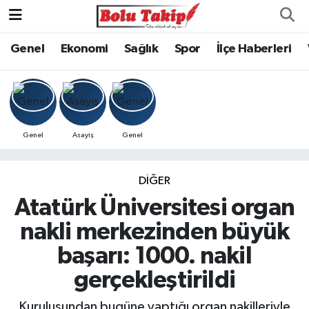
Genel
Ekonomi
Sağlık
Spor
İlçe Haberleri
Genel
Asayiş
Genel
DIĞER
Atatürk Üniversitesi organ
nakli merkezinden büyük
başarı: 1000. nakil
gerçekleştirildi
Kuruluşundan bugüne yaptığı organ nakilleriyle