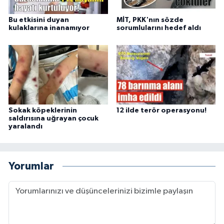
Bu etkisini duyan
MİT, PKK'nın sözde
kulaklarına inanamıyor
sorumlularını hedef aldı
Sokak köpeklerinin
12 ilde terör operasyonu!
saldırısına uğrayan çocuk
yaralandı
Yorumlar