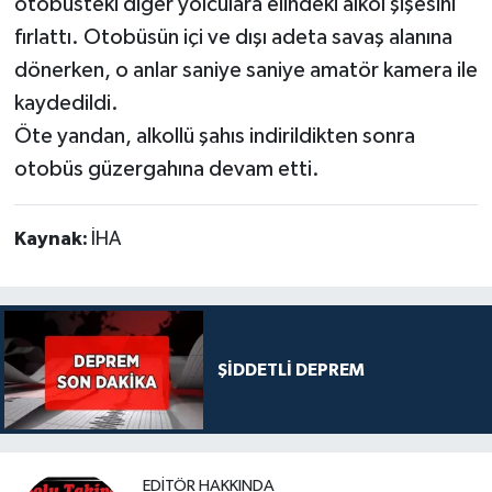
otobüsteki diğer yolculara elindeki alkol şişesini
fırlattı. Otobüsün içi ve dışı adeta savaş alanına
dönerken, o anlar saniye saniye amatör kamera ile
kaydedildi.
Öte yandan, alkollü şahıs indirildikten sonra
otobüs güzergahına devam etti.
Kaynak:
İHA
ŞİDDETLİ DEPREM
EDITÖR HAKKINDA