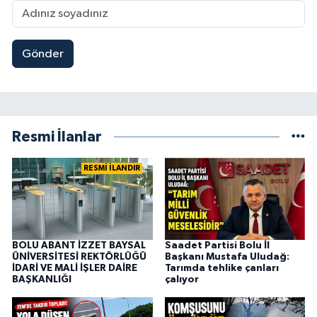
Gönder
Resmi İlanlar
RESMİ İLANDIR
BOLU ABANT İZZET BAYSAL
Saadet Partisi Bolu İl
ÜNİVERSİTESİ REKTÖRLÜĞÜ
Başkanı Mustafa Uludağ:
İDARİ VE MALİ İŞLER DAİRE
Tarımda tehlike çanları
BAŞKANLIĞI
çalıyor