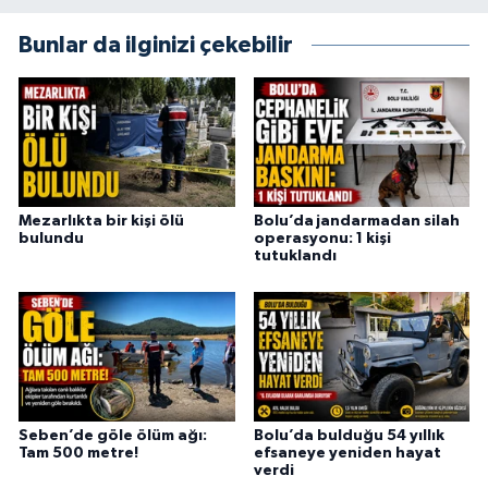
Bunlar da ilginizi çekebilir
Mezarlıkta bir kişi ölü
Bolu’da jandarmadan silah
bulundu
operasyonu: 1 kişi
tutuklandı
Seben’de göle ölüm ağı:
Bolu’da bulduğu 54 yıllık
Tam 500 metre!
efsaneye yeniden hayat
verdi