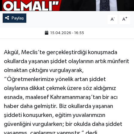
Paylaş
-
+
A
A
15.04.2026 - 16:55
Akgül, Meclis’te gerçekleştirdiği konuşmada
okullarda yaşanan şiddet olaylarının artık münferit
olmaktan çıktığını vurgulayarak,
“Öğretmenlerimize yönelik artan şiddet
olaylarına dikkat çekmek üzere söz aldığımız
esnada, maalesef Kahramanmaraş’tan bir acı
haber daha gelmiştir. Biz okullarda yaşanan
şiddeti konuşurken, eğitim yuvalarımızın
güvenliğini vurgularken; bir okulda daha şiddet
yaşanmış, canlarımız yanmıştır.” dedi.