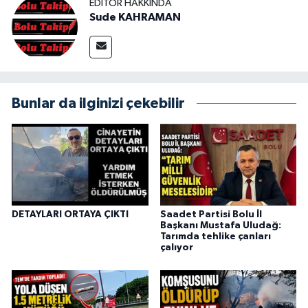
EDITÖR HAKKINDA
Sude KAHRAMAN
Bunlar da ilginizi çekebilir
DETAYLARI ORTAYA ÇIKTI
Saadet Partisi Bolu İl
Başkanı Mustafa Uludağ:
Tarımda tehlike çanları
çalıyor