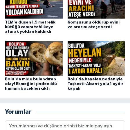
TEM'e düşen 1.5 metrelik
Komşusunu öldürüp evini
kütüğü canını tehlikeye
ve aracını ateşe verdi
atarak yoldan kaldırdı
Bolu'da mide bulandıran
Bolu'da heyelan nedeniyle
olay! Ekmeğin içinden ölü
Taşkesti-Abant yolu 1 aydır
hamam böcekleri çıktı
kapalı
Yorumlar