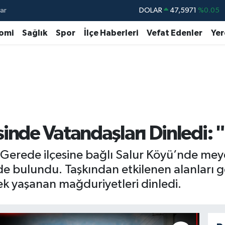
ar
DOLAR
47,5971
%0.05
EURO
55,1336
%0.18
omi
Sağlık
Spor
İlçe Haberleri
Vefat Edenler
Yer
STERLİN
64,2534
%0.22
GRAM ALTIN
6518.23
%0.39
BİST100
13.703
%0
BITCOIN
64.475,47
%0.66
inde Vatandaşları Dinledi: 
l, Gerede ilçesine bağlı Salur Köyü’nde me
e bulundu. Taşkından etkilenen alanları 
ek yaşanan mağduriyetleri dinledi.