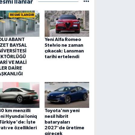
esmi İlanlar
RESMİ İLANDIR
OLU ABANT
Yeni Alfa Romeo
ZZET BAYSAL
Stelvio ne zaman
NİVERSİTESİ
çıkacak: Lansman
EKTÖRLÜĞÜ
tarihi ertelendi
ARİ VE MALİ
LER DAİRE
AŞKANLIĞI
0 km menzilli
Toyota'nın yeni
ni Hyundai Ioniq
nesil hibrit
Türkiye'de: İşte
bataryaları
yatı ve özellikleri
2027'de üretime
girecek