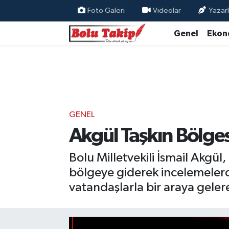
Foto Galeri
Videolar
Yazarl
Genel
Ekon
GENEL
Akgül Taşkın Bölges
Bolu Milletvekili İsmail Akgü
bölgeye giderek incelemelerd
vatandaşlarla bir araya geler