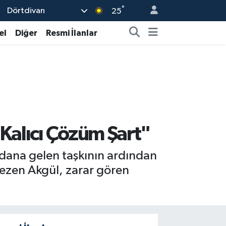
°
Dörtdivan
25
el
Diğer
Resmi İlanlar
"Kalıcı Çözüm Şart"
ydana gelen taşkının ardından
gezen Akgül, zarar gören