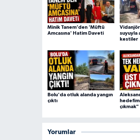
Minik Tanem’den 'Müftü
Vidanjör
Amcasına' Hatim Daveti
suyuyla 
kestiler
Bolu'da otluk alanda yangın
Aleksand
çıktı
hedefimi
çıkmak"
Yorumlar