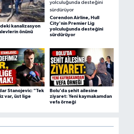
Corendon Airline, Hull
City'nin Premier Lig
deki kanalizasyon
yolculuğunda desteğini
alevlerin önünü
sürdürüyor
ar Stanojevic: "Tek
Bolu’da şehit ailesine
z var, üst lige
ziyaret: Yeni kaymakamdan
vefa örneği