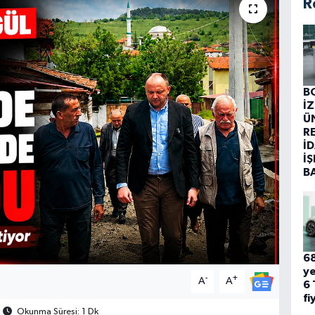
R
B
İ
Ü
R
İD
İŞ
B
68
ye
-
+
A
A
6 
fi
Okunma Süresi: 1 Dk