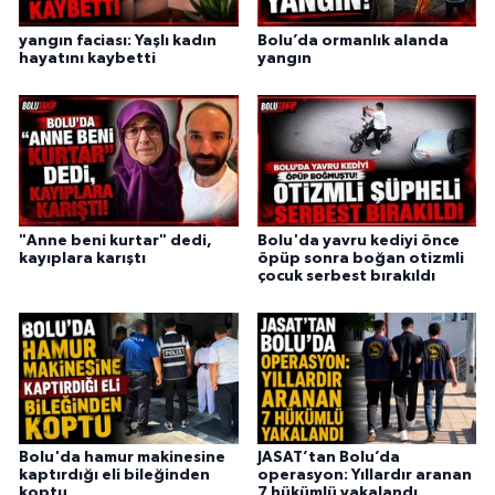
yangın faciası: Yaşlı kadın
Bolu’da ormanlık alanda
hayatını kaybetti
yangın
"Anne beni kurtar" dedi,
Bolu'da yavru kediyi önce
kayıplara karıştı
öpüp sonra boğan otizmli
çocuk serbest bırakıldı
Bolu'da hamur makinesine
JASAT’tan Bolu’da
kaptırdığı eli bileğinden
operasyon: Yıllardır aranan
koptu
7 hükümlü yakalandı