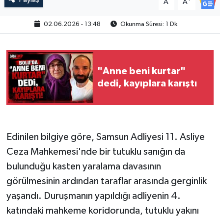
A
A
02.06.2026 - 13:48
Okunma Süresi: 1 Dk
"Anne beni kurtar"
dedi, kayıplara karıştı
Edinilen bilgiye göre, Samsun Adliyesi 11. Asliye
Ceza Mahkemesi'nde bir tutuklu sanığın da
bulunduğu kasten yaralama davasının
görülmesinin ardından taraflar arasında gerginlik
yaşandı. Duruşmanın yapıldığı adliyenin 4.
katındaki mahkeme koridorunda, tutuklu yakını