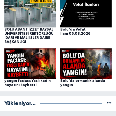
RESMİ İLANDIR
BOLU ABANT İZZET BAYSAL
Bolu'da Vefat
ÜNİVERSİTESİ REKTÖRLÜĞÜ
İlanı 06.08.2026
İDARİ VE MALİ İŞLER DAİRE
BAŞKANLIĞI
yangın faciası: Yaşlı kadın
Bolu’da ormanlık alanda
hayatını kaybetti
yangın
Yükleniyor...