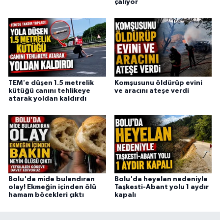
çalıyor
TEM'e düşen 1.5 metrelik
Komşusunu öldürüp evini
kütüğü canını tehlikeye
ve aracını ateşe verdi
atarak yoldan kaldırdı
Bolu'da mide bulandıran
Bolu'da heyelan nedeniyle
olay! Ekmeğin içinden ölü
Taşkesti-Abant yolu 1 aydır
hamam böcekleri çıktı
kapalı