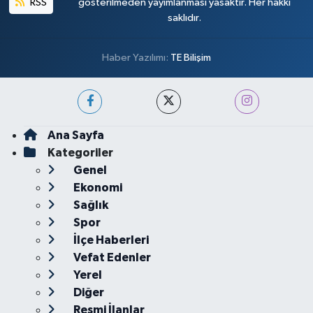
RSS
gösterilmeden yayımlanması yasaktır. Her hakkı
saklıdır.
Haber Yazılımı:
TE Bilişim
Ana Sayfa
Kategoriler
Genel
Ekonomi
Sağlık
Spor
İlçe Haberleri
Vefat Edenler
Yerel
Diğer
Resmi İlanlar