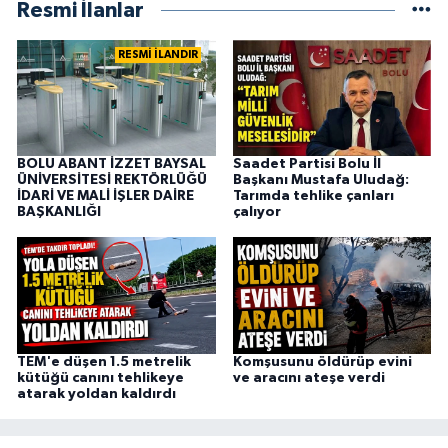
Resmi İlanlar
RESMİ İLANDIR
BOLU ABANT İZZET BAYSAL
Saadet Partisi Bolu İl
ÜNİVERSİTESİ REKTÖRLÜĞÜ
Başkanı Mustafa Uludağ:
İDARİ VE MALİ İŞLER DAİRE
Tarımda tehlike çanları
BAŞKANLIĞI
çalıyor
TEM'e düşen 1.5 metrelik
Komşusunu öldürüp evini
kütüğü canını tehlikeye
ve aracını ateşe verdi
atarak yoldan kaldırdı