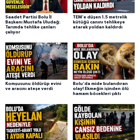
Saadet Partisi Bolu İl
TEM'e düşen 1.5 metrelik
Başkanı Mustafa Uludağ:
kütüğü canını tehlikeye
Tarımda tehlike çanları
atarak yoldan kaldırdı
çalıyor
Komşusunu öldürüp evini
Bolu'da mide bulandıran
ve aracını ateşe verdi
olay! Ekmeğin içinden ölü
hamam böcekleri çıktı