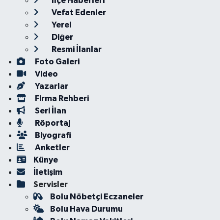
İlçe Haberleri
Vefat Edenler
Yerel
Diğer
Resmi İlanlar
Foto Galeri
Video
Yazarlar
Firma Rehberi
Seri İlan
Röportaj
Biyografi
Anketler
Künye
İletişim
Servisler
Bolu Nöbetçi Eczaneler
Bolu Hava Durumu