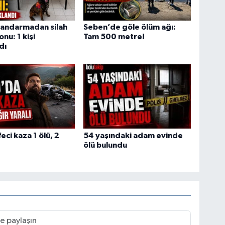
jandarmadan silah
Seben’de göle ölüm ağı:
nu: 1 kişi
Tam 500 metre!
dı
eci kaza 1 ölü, 2
54 yaşındaki adam evinde
ölü bulundu