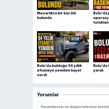
Mezarlıkta bir kişi ölü
Bolu’da 
bulundu
operasyo
tutuklan
Bolu’da bulduğu 54 yıllık
Bolu’da f
efsaneye yeniden hayat
yaralı
verdi
Yorumlar