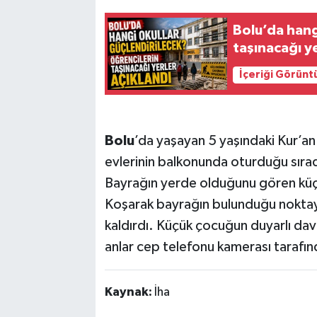
Bolu’da hang
taşınacağı ye
İçeriği Görünt
Bolu
’da yaşayan 5 yaşındaki Kur’an
evlerinin balkonunda oturduğu sırad
Bayrağın yerde olduğunu gören küç
Koşarak bayrağın bulunduğu noktay
kaldırdı. Küçük çocuğun duyarlı davr
anlar cep telefonu kamerası tarafın
Kaynak:
İha