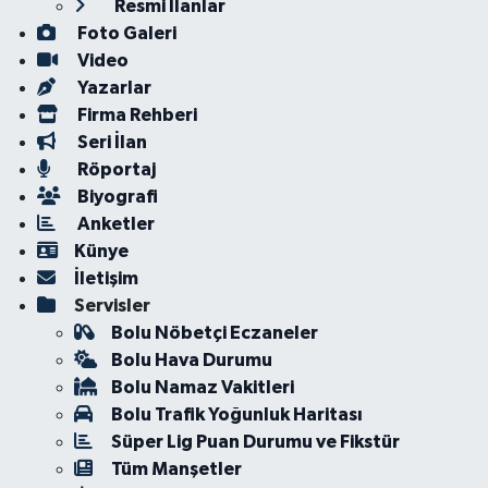
Resmi İlanlar
Foto Galeri
Video
Yazarlar
Firma Rehberi
Seri İlan
Röportaj
Biyografi
Anketler
Künye
İletişim
Servisler
Bolu Nöbetçi Eczaneler
Bolu Hava Durumu
Bolu Namaz Vakitleri
Bolu Trafik Yoğunluk Haritası
Süper Lig Puan Durumu ve Fikstür
Tüm Manşetler