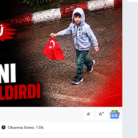
-
+
A
A
Okunma Süresi: 1 Dk