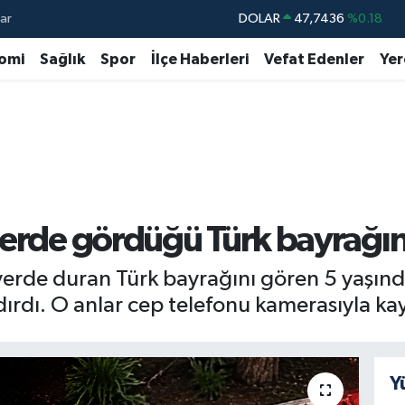
ar
DOLAR
47,7436
%0.18
EURO
55,2510
%0.32
omi
Sağlık
Spor
İlçe Haberleri
Vefat Edenler
Yer
STERLİN
64,4811
%0.38
GRAM ALTIN
6660.55
%0.03
BİST100
13.779
%-14
BITCOIN
64.959,79
%1.11
erde gördüğü Türk bayrağını
erde duran Türk bayrağını gören 5 yaşınd
dırdı. O anlar cep telefonu kamerasıyla ka
Y