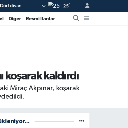
°
Dörtdivan
25
el
Diğer
Resmi İlanlar
 koşarak kaldırdı
aki Miraç Akpınar, koşarak
ydedildi.
ükleniyor...